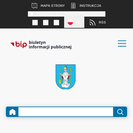
MAPA STRONY
INSTRUKCJA
KONTRAST DLA OSÓB SŁABOWIDZĄCYCH
PL
RSS
biuletyn
informacji publicznej