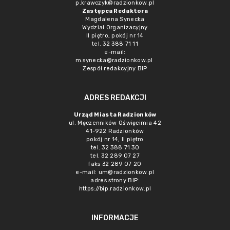
p.krawczyk@radzionkow.pl
Zastępca Redaktora
Magdalena Synecka
Wydział Organizacyjny
II piętro, pokój nr 14
tel. 32 388 71 11
e-mail:
m.synecka@radzionkow.pl
Zespół redakcyjny BIP
ADRES REDAKCJI
Urząd Miasta Radzionków
ul. Męczenników Oświęcimia 42
41-922 Radzionków
pokój nr 14, II piętro
tel. 32 388 71 30
tel. 32 289 07 27
faks 32 289 07 20
e-mail:
um@radzionkow.pl
adres strony BIP:
https://bip.radzionkow.pl
INFORMACJE