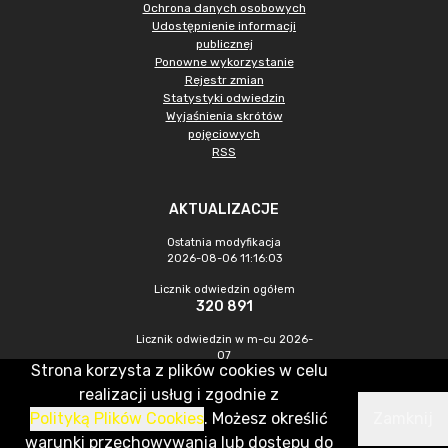
Ochrona danych osobowych
Udostępnienie informacji
publicznej
Ponowne wykorzystanie
Rejestr zmian
Statystyki odwiedzin
Wyjaśnienia skrótów
pojęciowych
RSS
AKTUALIZACJE
Ostatnia modyfikacja
2026-08-06 11:16:03
Licznik odwiedzin ogółem
320 891
Licznik odwiedzin w m-cu 2026-
07
Strona korzysta z plików cookies w celu
950
realizacji usług i zgodnie z
Polityką Plików Cookies
. Możesz określić
Zamknij
CMS & Hosting: Nefeni Sp. z o.o.
warunki przechowywania lub dostępu do