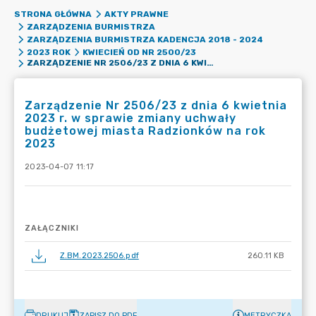
STRONA GŁÓWNA
AKTY PRAWNE
ZARZĄDZENIA BURMISTRZA
ZARZĄDZENIA BURMISTRZA KADENCJA 2018 - 2024
2023 ROK
KWIECIEŃ OD NR 2500/23
ZARZĄDZENIE NR 2506/23 Z DNIA 6 KWIETNIA 2023 R. W SPRAWIE ZMIANY UCHWAŁY BUDŻETOWEJ MIASTA RADZIONKÓW NA ROK 2023
Zarządzenie Nr 2506/23 z dnia 6 kwietnia
2023 r. w sprawie zmiany uchwały
budżetowej miasta Radzionków na rok
2023
2023-04-07 11:17
ZAŁĄCZNIKI
Z.BM.2023.2506.pdf
260.11 KB
DRUKUJ
ZAPISZ DO PDF
METRYCZKA