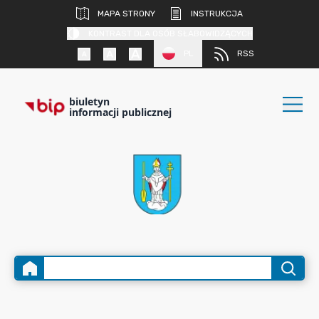
MAPA STRONY
INSTRUKCJA
KONTRAST DLA OSÓB SŁABOWIDZĄCYCH
PL
RSS
biuletyn
informacji publicznej