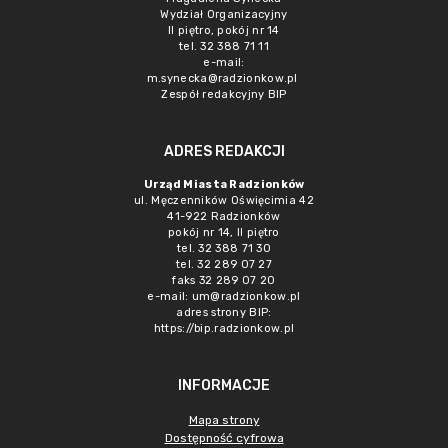
Wydział Organizacyjny
II piętro, pokój nr 14
tel. 32 388 71 11
e-mail:
m.synecka@radzionkow.pl
Zespół redakcyjny BIP
ADRES REDAKCJI
Urząd Miasta Radzionków
ul. Męczenników Oświęcimia 42
41-922 Radzionków
pokój nr 14, II piętro
tel. 32 388 71 30
tel. 32 289 07 27
faks 32 289 07 20
e-mail:
um@radzionkow.pl
adres strony BIP:
https://bip.radzionkow.pl
INFORMACJE
Mapa strony
Dostępność cyfrowa