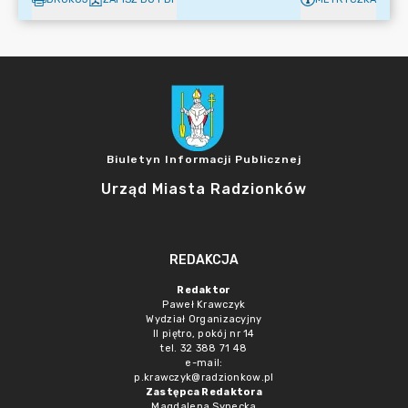
Biuletyn Informacji Publicznej
Urząd Miasta Radzionków
REDAKCJA
Redaktor
Paweł Krawczyk
Wydział Organizacyjny
II piętro, pokój nr 14
tel. 32 388 71 48
e-mail:
p.krawczyk@radzionkow.pl
Zastępca Redaktora
Magdalena Synecka