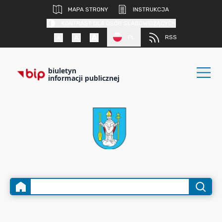
MAPA STRONY
INSTRUKCJA
KONTRAST DLA OSÓB SŁABOWIDZĄCYCH
PL
RSS
biuletyn
informacji publicznej