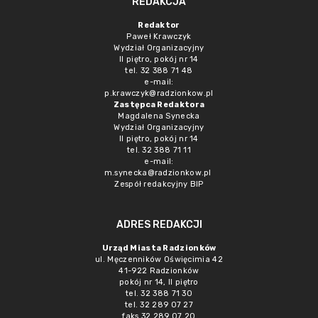
REDAKCJA
Redaktor
Paweł Krawczyk
Wydział Organizacyjny
II piętro, pokój nr 14
tel. 32 388 71 48
e-mail:
p.krawczyk@radzionkow.pl
Zastępca Redaktora
Magdalena Synecka
Wydział Organizacyjny
II piętro, pokój nr 14
tel. 32 388 71 11
e-mail:
m.synecka@radzionkow.pl
Zespół redakcyjny BIP
ADRES REDAKCJI
Urząd Miasta Radzionków
ul. Męczenników Oświęcimia 42
41-922 Radzionków
pokój nr 14, II piętro
tel. 32 388 71 30
tel. 32 289 07 27
faks 32 289 07 20