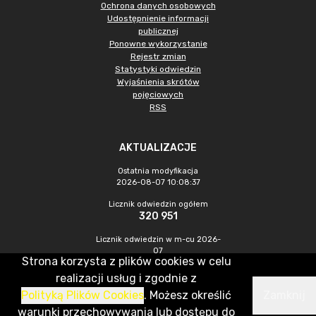
Ochrona danych osobowych
Udostępnienie informacji
publicznej
Ponowne wykorzystanie
Rejestr zmian
Statystyki odwiedzin
Wyjaśnienia skrótów
pojęciowych
RSS
AKTUALIZACJE
Ostatnia modyfikacja
2026-08-07 10:08:37
Licznik odwiedzin ogółem
320 951
Licznik odwiedzin w m-cu 2026-
07
Strona korzysta z plików cookies w celu
1 010
realizacji usług i zgodnie z
Polityką Plików Cookies
. Możesz określić
Zamknij
CMS & Hosting: Nefeni Sp. z o.o.
warunki przechowywania lub dostępu do