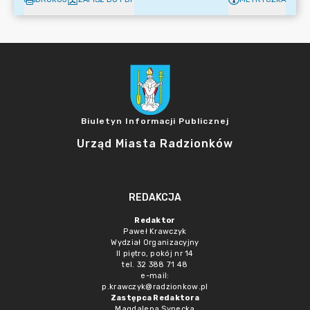
Biuletyn Informacji Publicznej
Urząd Miasta Radzionków
REDAKCJA
Redaktor
Paweł Krawczyk
Wydział Organizacyjny
II piętro, pokój nr 14
tel. 32 388 71 48
e-mail:
p.krawczyk@radzionkow.pl
Zastępca Redaktora
Magdalena Synecka