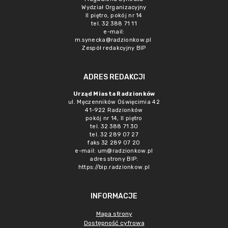
Wydział Organizacyjny
II piętro, pokój nr 14
tel. 32 388 71 11
e-mail:
m.synecka@radzionkow.pl
Zespół redakcyjny BIP
ADRES REDAKCJI
Urząd Miasta Radzionków
ul. Męczenników Oświęcimia 42
41-922 Radzionków
pokój nr 14, II piętro
tel. 32 388 71 30
tel. 32 289 07 27
faks 32 289 07 20
e-mail:
um@radzionkow.pl
adres strony BIP:
https://bip.radzionkow.pl
INFORMACJE
Mapa strony
Dostępność cyfrowa