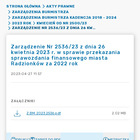
STRONA GŁÓWNA
AKTY PRAWNE
ZARZĄDZENIA BURMISTRZA
ZARZĄDZENIA BURMISTRZA KADENCJA 2018 - 2024
2023 ROK
KWIECIEŃ OD NR 2500/23
ZARZĄDZENIE NR 2536/23 Z DNIA 26 KWIETNIA 2023 R. W SPRAWIE PRZEKAZANIA SPRAWOZDANIA FINANSOWEGO MIASTA RADZIONKÓW ZA 2022 ROK
Zarządzenie Nr 2536/23 z dnia 26
kwietnia 2023 r. w sprawie przekazania
sprawozdania finansowego miasta
Radzionków za 2022 rok
2023-04-27 11:57
ZAŁĄCZNIKI
Z.BM.2023.2536.pdf
2.02 MB
DRUKUJ
ZAPISZ DO PDF
METRYCZKA