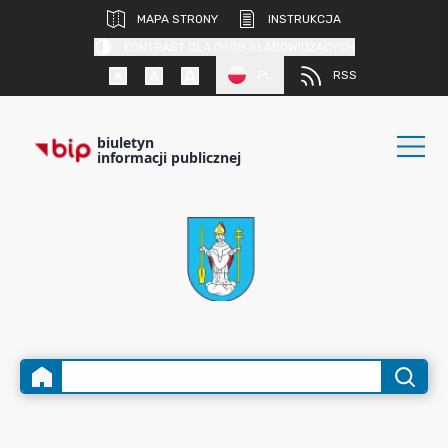
MAPA STRONY
INSTRUKCJA
KONTRAST DLA OSÓB SŁABOWIDZĄCYCH
PL
RSS
biuletyn
informacji publicznej