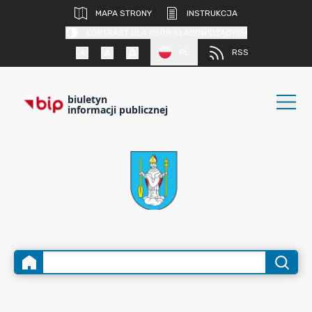
MAPA STRONY
INSTRUKCJA
KONTRAST DLA OSÓB SŁABOWIDZĄCYCH
PL
RSS
biuletyn
informacji publicznej