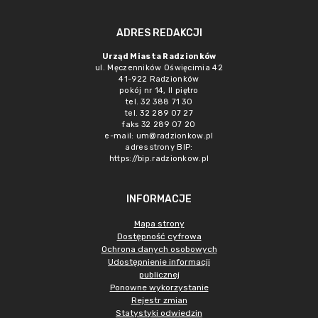
ADRES REDAKCJI
Urząd Miasta Radzionków
ul. Męczenników Oświęcimia 42
41-922 Radzionków
pokój nr 14, II piętro
tel. 32 388 71 30
tel. 32 289 07 27
faks 32 289 07 20
e-mail:
um@radzionkow.pl
adres strony BIP:
https://bip.radzionkow.pl
INFORMACJE
Mapa strony
Dostępność cyfrowa
Ochrona danych osobowych
Udostępnienie informacji
publicznej
Ponowne wykorzystanie
Rejestr zmian
Statystyki odwiedzin