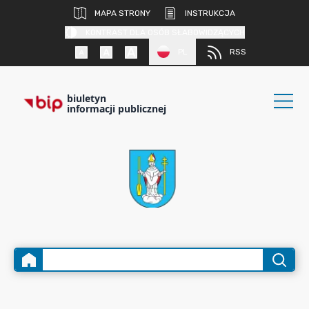
MAPA STRONY
INSTRUKCJA
KONTRAST DLA OSÓB SŁABOWIDZĄCYCH
PL
RSS
biuletyn
informacji publicznej