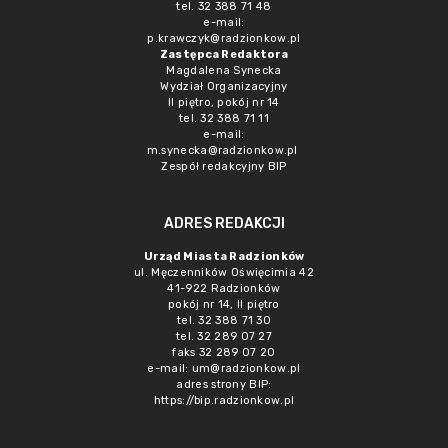
tel. 32 388 71 48
e-mail:
p.krawczyk@radzionkow.pl
Zastępca Redaktora
Magdalena Synecka
Wydział Organizacyjny
II piętro, pokój nr 14
tel. 32 388 71 11
e-mail:
m.synecka@radzionkow.pl
Zespół redakcyjny BIP
ADRES REDAKCJI
Urząd Miasta Radzionków
ul. Męczenników Oświęcimia 42
41-922 Radzionków
pokój nr 14, II piętro
tel. 32 388 71 30
tel. 32 289 07 27
faks 32 289 07 20
e-mail:
um@radzionkow.pl
adres strony BIP:
https://bip.radzionkow.pl