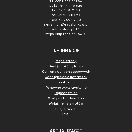
41-922 Radzionków
pokój nr 14, II piętro
tel. 32 388 71 30
tel. 32 289 07 27
faks 32 289 07 20
e-mail:
um@radzionkow.pl
adres strony BIP:
https://bip.radzionkow.pl
INFORMACJE
Mapa strony
Dostępność cyfrowa
Ochrona danych osobowych
Udostępnienie informacji
publicznej
Ponowne wykorzystanie
Rejestr zmian
Statystyki odwiedzin
Wyjaśnienia skrótów
pojęciowych
RSS
AKTUALIZACJE