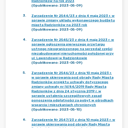
Radzionków na rok 2023
(Opublikowano: 2023-05-09)
3
.
Zarządzenie Nr 2544/23 z dnia 4 maja 2023 r. w
sprawie zmiany układu wykonawczego budżetu
miasta Radzionków na 2023 rok
(Opublikowano: 2023-05-09)
4
.
Zarządzenie Nr 2545/23 z dnia 4 maja 2023 r. w
sprawie ogłoszenia pierwszego przetargu
ustnego nieograniczonego na sprzedaż części
niezabudowanej nieruchomości położonej przy
ul. Lawendowej w Radzionkowie
(Opublikowano: 2023-05-09)
5
.
Zarządzenie Nr 2546/23 z dnia 10 maja 2023 r.
w sprawie skierowania pod obrady Rady Miasta
Radzionków projektu uchwały dotyczącego
zmiany uchwały nr IV/44/2019 Rady Miasta
Radzionków z dnia 24 stycznia 2019 r. w
sprawie ustalenia szczegółowych zasad
ponoszenia odpłatności za pobyt w ośrodkach
wsparcia i mieszkaniach chronionych
(Opublikowano: 2023-05-10)
6
.
Zarządzenie Nr 2547/23 z dnia 10 maja 2023 r. w
sprawie skierowania pod obrady Rady Miasta