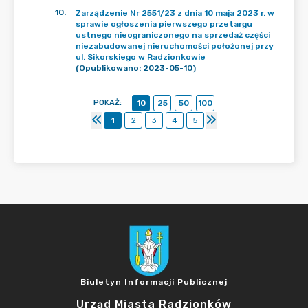
10
.
Zarządzenie Nr 2551/23 z dnia 10 maja 2023 r. w
sprawie ogłoszenia pierwszego przetargu
ustnego nieograniczonego na sprzedaż części
niezabudowanej nieruchomości położonej przy
ul. Sikorskiego w Radzionkowie
(Opublikowano: 2023-05-10)
POKAŻ
:
10
25
50
100
1
2
3
4
5
Biuletyn Informacji Publicznej
Urząd Miasta Radzionków