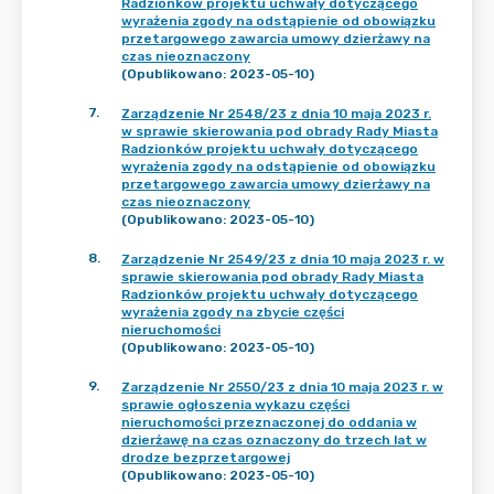
Radzionków projektu uchwały dotyczącego
wyrażenia zgody na odstąpienie od obowiązku
przetargowego zawarcia umowy dzierżawy na
czas nieoznaczony
(Opublikowano: 2023-05-10)
7
.
Zarządzenie Nr 2548/23 z dnia 10 maja 2023 r.
w sprawie skierowania pod obrady Rady Miasta
Radzionków projektu uchwały dotyczącego
wyrażenia zgody na odstąpienie od obowiązku
przetargowego zawarcia umowy dzierżawy na
czas nieoznaczony
(Opublikowano: 2023-05-10)
8
.
Zarządzenie Nr 2549/23 z dnia 10 maja 2023 r. w
sprawie skierowania pod obrady Rady Miasta
Radzionków projektu uchwały dotyczącego
wyrażenia zgody na zbycie części
nieruchomości
(Opublikowano: 2023-05-10)
9
.
Zarządzenie Nr 2550/23 z dnia 10 maja 2023 r. w
sprawie ogłoszenia wykazu części
nieruchomości przeznaczonej do oddania w
dzierżawę na czas oznaczony do trzech lat w
drodze bezprzetargowej
(Opublikowano: 2023-05-10)