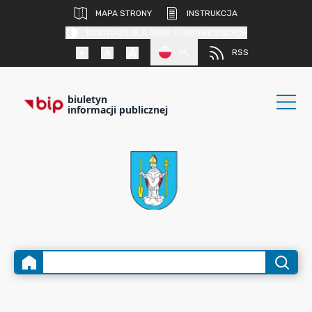
MAPA STRONY
INSTRUKCJA
KONTRAST DLA OSÓB SŁABOWIDZĄCYCH
PL
RSS
biuletyn
informacji publicznej