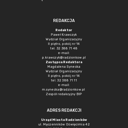
REDAKCJA
Redaktor
Paweł Krawczyk
Wydział Organizacyjny
II piętro, pokój nr 14
tel. 32 388 71 48
e-mail:
p.krawczyk@radzionkow.pl
Zastępca Redaktora
Magdalena Synecka
Wydział Organizacyjny
II piętro, pokój nr 14
tel. 32 388 71 11
e-mail:
m.synecka@radzionkow.pl
Zespół redakcyjny BIP
ADRES REDAKCJI
Urząd Miasta Radzionków
ul. Męczenników Oświęcimia 42