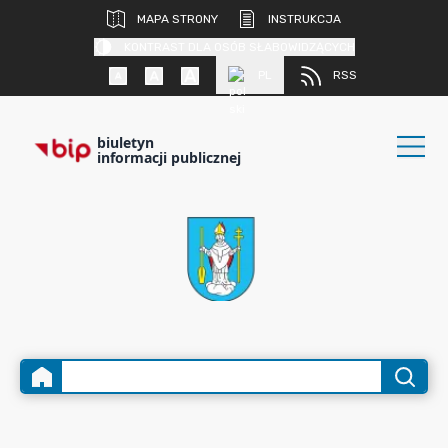
MAPA STRONY
INSTRUKCJA
KONTRAST DLA OSÓB SŁABOWIDZĄCYCH
PL
RSS
biuletyn
informacji publicznej