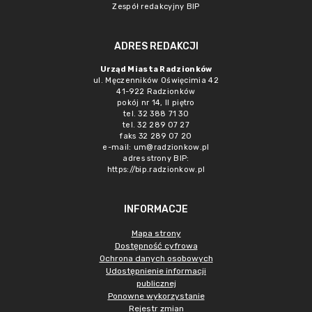
Zespół redakcyjny BIP
ADRES REDAKCJI
Urząd Miasta Radzionków
ul. Męczenników Oświęcimia 42
41-922 Radzionków
pokój nr 14, II piętro
tel. 32 388 71 30
tel. 32 289 07 27
faks 32 289 07 20
e-mail:
um@radzionkow.pl
adres strony BIP:
https://bip.radzionkow.pl
INFORMACJE
Mapa strony
Dostępność cyfrowa
Ochrona danych osobowych
Udostępnienie informacji
publicznej
Ponowne wykorzystanie
Rejestr zmian