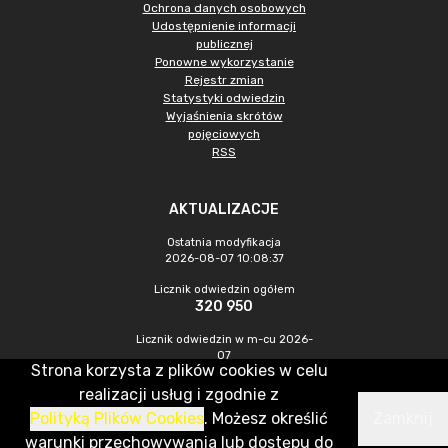
Ochrona danych osobowych
Udostępnienie informacji
publicznej
Ponowne wykorzystanie
Rejestr zmian
Statystyki odwiedzin
Wyjaśnienia skrótów
pojęciowych
RSS
AKTUALIZACJE
Ostatnia modyfikacja
2026-08-07 10:08:37
Licznik odwiedzin ogółem
320 950
Licznik odwiedzin w m-cu 2026-
07
Strona korzysta z plików cookies w celu
1 009
realizacji usług i zgodnie z
Polityką Plików Cookies
. Możesz określić
Zamknij
CMS & Hosting: Nefeni Sp. z o.o.
warunki przechowywania lub dostępu do