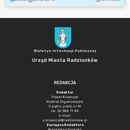
Biuletyn Informacji Publicznej
Urząd Miasta Radzionków
REDAKCJA
Redaktor
Paweł Krawczyk
Wydział Organizacyjny
II piętro, pokój nr 14
tel. 32 388 71 48
e-mail:
p.krawczyk@radzionkow.pl
Zastępca Redaktora
Magdalena Synecka