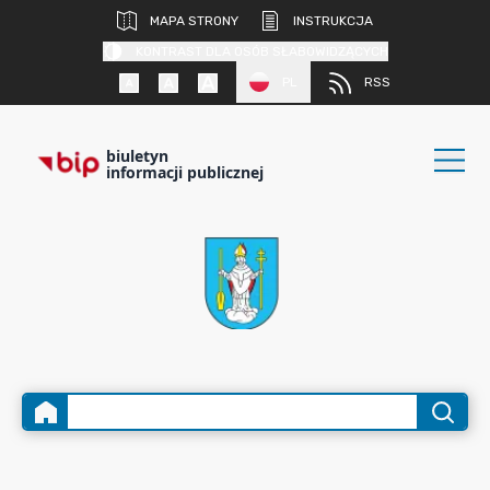
MAPA STRONY
INSTRUKCJA
KONTRAST DLA OSÓB SŁABOWIDZĄCYCH
PL
RSS
biuletyn
informacji publicznej