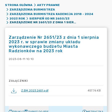
STRONA GŁÓWNA
AKTY PRAWNE
ZARZĄDZENIA BURMISTRZA
ZARZĄDZENIA BURMISTRZA KADENCJA 2018 - 2024
2023 ROK
SIERPIEŃ OD NR 2650/23
ZARZĄDZENIE NR 2651/23 Z DNIA 1 SIERPNIA 2023 R. W SPRAWIE ZMIANY UKŁADU WYKONAWCZEGO BUDŻETU MIASTA RADZIONKÓW NA 2023 ROK
Zarządzenie Nr 2651/23 z dnia 1 sierpnia
2023 r. w sprawie zmiany układu
wykonawczego budżetu Miasta
Radzionków na 2023 rok
2023-08-11 10:10
ZAŁĄCZNIKI
Z.BM.2023.2651.pdf
457.76 KB
DRUKUJ
ZAPISZ DO PDF
METRYCZKA