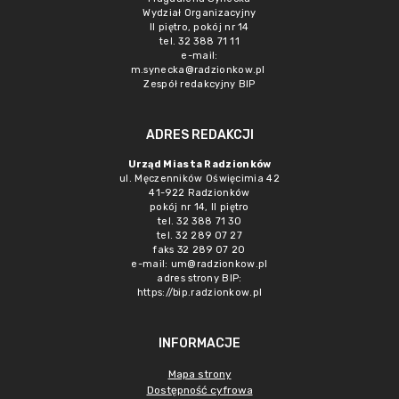
Wydział Organizacyjny
II piętro, pokój nr 14
tel. 32 388 71 11
e-mail:
m.synecka@radzionkow.pl
Zespół redakcyjny BIP
ADRES REDAKCJI
Urząd Miasta Radzionków
ul. Męczenników Oświęcimia 42
41-922 Radzionków
pokój nr 14, II piętro
tel. 32 388 71 30
tel. 32 289 07 27
faks 32 289 07 20
e-mail:
um@radzionkow.pl
adres strony BIP:
https://bip.radzionkow.pl
INFORMACJE
Mapa strony
Dostępność cyfrowa