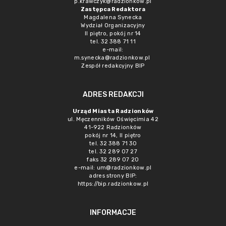
p.krawczyk@radzionkow.pl
Zastępca Redaktora
Magdalena Synecka
Wydział Organizacyjny
II piętro, pokój nr 14
tel. 32 388 71 11
e-mail:
m.synecka@radzionkow.pl
Zespół redakcyjny BIP
ADRES REDAKCJI
Urząd Miasta Radzionków
ul. Męczenników Oświęcimia 42
41-922 Radzionków
pokój nr 14, II piętro
tel. 32 388 71 30
tel. 32 289 07 27
faks 32 289 07 20
e-mail:
um@radzionkow.pl
adres strony BIP:
https://bip.radzionkow.pl
INFORMACJE