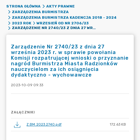
STRONA GŁÓWNA
AKTY PRAWNE
ZARZĄDZENIA BURMISTRZA
ZARZĄDZENIA BURMISTRZA KADENCJA 2018 - 2024
2023 ROK
WRZESIEŃ OD NR 2706/23
ZARZĄDZENIE NR 2740/23 Z DNIA 27 WRZEŚNIA 2023 R. W SPRAWIE POWOŁANIA KOMISJI ROZPATRUJĄCEJ WNIOSKI O PRZYZNANIE NAGRÓD BURMISTRZA MIASTA RADZIONKÓW NAUCZYCIELOM ZA ICH OSIĄGNIĘCIA DYDAKTYCZNO - WYCHOWAWCZE
Zarządzenie Nr 2740/23 z dnia 27
września 2023 r. w sprawie powołania
Komisji rozpatrującej wnioski o przyznanie
nagród Burmistrza Miasta Radzionków
nauczycielom za ich osiągnięcia
dydaktyczno - wychowawcze
2023-10-09 09:33
ZAŁĄCZNIKI
Z.BM.2023.2740.pdf
172.63 KB