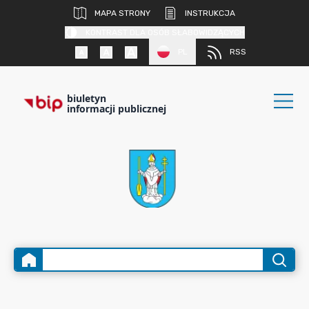
MAPA STRONY
INSTRUKCJA
KONTRAST DLA OSÓB SŁABOWIDZĄCYCH
PL
RSS
biuletyn
informacji publicznej