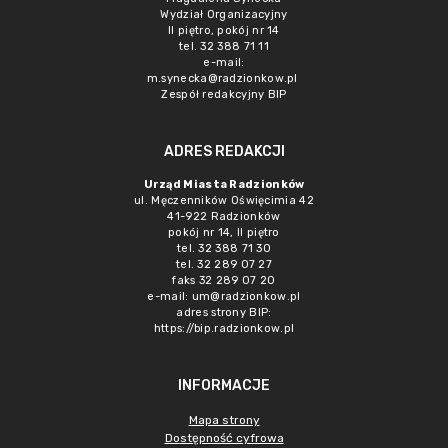
Wydział Organizacyjny
II piętro, pokój nr 14
tel. 32 388 71 11
e-mail:
m.synecka@radzionkow.pl
Zespół redakcyjny BIP
ADRES REDAKCJI
Urząd Miasta Radzionków
ul. Męczenników Oświęcimia 42
41-922 Radzionków
pokój nr 14, II piętro
tel. 32 388 71 30
tel. 32 289 07 27
faks 32 289 07 20
e-mail:
um@radzionkow.pl
adres strony BIP:
https://bip.radzionkow.pl
INFORMACJE
Mapa strony
Dostępność cyfrowa