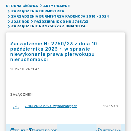
STRONA GŁÓWNA
AKTY PRAWNE
ZARZĄDZENIA BURMISTRZA
ZARZĄDZENIA BURMISTRZA KADENCJA 2018 - 2024
2023 ROK
PAŹDZIERNIK OD NR 2745/23
ZARZĄDZENIE NR 2750/23 Z DNIA 10 PAŹDZIERNIKA 2023 R. W SPRAWIE NIEWYKONANIA PRAWA PIERWOKUPU NIERUCHOMOŚCI
Zarządzenie Nr 2750/23 z dnia 10
października 2023 r. w sprawie
niewykonania prawa pierwokupu
nieruchomości
2023-10-24 11:47
ZAŁĄCZNIKI
Z.BM.2023.2750_wymazany.pdf
154.16 KB
DRUKUJ
ZAPISZ DO PDF
METRYCZKA