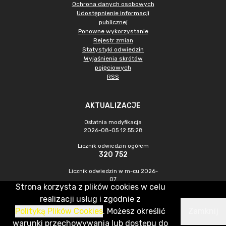
Ochrona danych osobowych
Udostępnienie informacji
publicznej
Ponowne wykorzystanie
Rejestr zmian
Statystyki odwiedzin
Wyjaśnienia skrótów
pojęciowych
RSS
AKTUALIZACJE
Ostatnia modyfikacja
2026-08-05 12:55:28
Licznik odwiedzin ogółem
320 752
Licznik odwiedzin w m-cu 2026-
07
Strona korzysta z plików cookies w celu
811
realizacji usług i zgodnie z
Polityką Plików Cookies
. Możesz określić
Zamknij
CMS & Hosting: Nefeni Sp. z o.o.
warunki przechowywania lub dostępu do