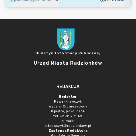
Biuletyn Informacji Publicznej
Urząd Miasta Radzionków
REDAKCJA
Redaktor
Paweł Krawczyk
Wydział Organizacyjny
II piętro, pokój nr 14
tel. 32 388 71 48
e-mail:
p.krawczyk@radzionkow.pl
Zastępca Redaktora
Magdalena Synecka