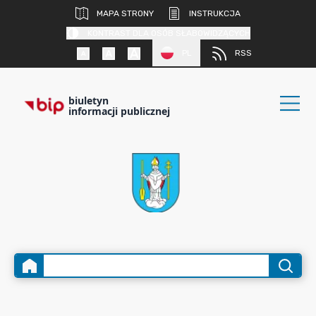
MAPA STRONY
INSTRUKCJA
KONTRAST DLA OSÓB SŁABOWIDZĄCYCH
PL
RSS
biuletyn
informacji publicznej