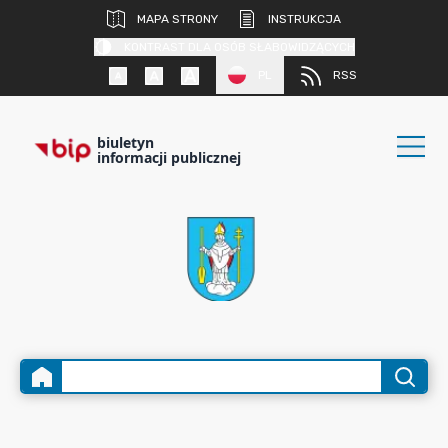
MAPA STRONY
INSTRUKCJA
KONTRAST DLA OSÓB SŁABOWIDZĄCYCH
PL
RSS
biuletyn
informacji publicznej