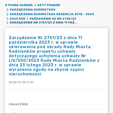
STRONA GŁÓWNA
AKTY PRAWNE
ZARZĄDZENIA BURMISTRZA
ZARZĄDZENIA BURMISTRZA KADENCJA 2018 - 2024
2023 ROK
PAŹDZIERNIK OD NR 2745/23
ZARZĄDZENIE NR 2751/23 Z DNIA 11 PAŹDZIERNIKA 2023 R. W SPRAWIE SKIEROWANIA POD OBRADY RADY MIASTA RADZIONKÓW PROJEKTU UCHWAŁY DOTYCZĄCEGO UCHYLENIA UCHWAŁY NR LIV/550/2023 RADY MIASTA RADZIONKÓW Z DNIA 23 LUTEGO 2023 R. W SPRAWIE WYRAŻENIA ZGODY NA ZBYCIE CZĘŚCI NIERUCHOMOŚCI
Zarządzenie Nr 2751/23 z dnia 11
października 2023 r. w sprawie
skierowania pod obrady Rady Miasta
Radzionków projektu uchwały
dotyczącego uchylenia uchwały Nr
LIV/550/2023 Rady Miasta Radzionków z
dnia 23 lutego 2023 r. w sprawie
wyrażenia zgody na zbycie części
nieruchomości
2023-10-24 11:47
ZAŁĄCZNIKI