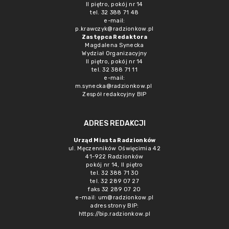
II piętro, pokój nr 14
tel. 32 388 71 48
e-mail:
p.krawczyk@radzionkow.pl
Zastępca Redaktora
Magdalena Synecka
Wydział Organizacyjny
II piętro, pokój nr 14
tel. 32 388 71 11
e-mail:
m.synecka@radzionkow.pl
Zespół redakcyjny BIP
ADRES REDAKCJI
Urząd Miasta Radzionków
ul. Męczenników Oświęcimia 42
41-922 Radzionków
pokój nr 14, II piętro
tel. 32 388 71 30
tel. 32 289 07 27
faks 32 289 07 20
e-mail:
um@radzionkow.pl
adres strony BIP:
https://bip.radzionkow.pl