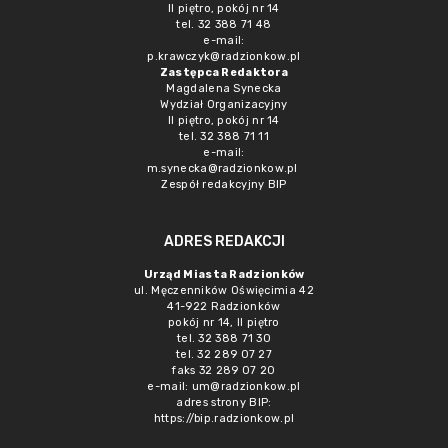
II piętro, pokój nr 14
tel. 32 388 71 48
e-mail:
p.krawczyk@radzionkow.pl
Zastępca Redaktora
Magdalena Synecka
Wydział Organizacyjny
II piętro, pokój nr 14
tel. 32 388 71 11
e-mail:
m.synecka@radzionkow.pl
Zespół redakcyjny BIP
ADRES REDAKCJI
Urząd Miasta Radzionków
ul. Męczenników Oświęcimia 42
41-922 Radzionków
pokój nr 14, II piętro
tel. 32 388 71 30
tel. 32 289 07 27
faks 32 289 07 20
e-mail:
um@radzionkow.pl
adres strony BIP:
https://bip.radzionkow.pl