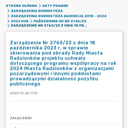
STRONA GŁÓWNA
AKTY PRAWNE
ZARZĄDZENIA BURMISTRZA
ZARZĄDZENIA BURMISTRZA KADENCJA 2018 - 2024
2023 ROK
PAŹDZIERNIK OD NR 2745/23
ZARZĄDZENIE NR 2760/23 Z DNIA 18 PAŹDZIERNIKA 2023 R. W SPRAWIE SKIEROWANIA POD OBRADY RADY MIASTA RADZIONKÓW PROJEKTU UCHWAŁY DOTYCZĄCEGO PROGRAMU WSPÓŁPRACY NA ROK 2024 MIASTA RADZIONKÓW Z ORGANIZACJAMI POZARZĄDOWYMI I INNYMI PODMIOTAMI PROWADZĄCYMI DZIAŁALNOŚĆ POŻYTKU PUBLICZNEGO
Zarządzenie Nr 2760/23 z dnia 18
października 2023 r. w sprawie
skierowania pod obrady Rady Miasta
Radzionków projektu uchwały
dotyczącego programu współpracy na rok
2024 Miasta Radzionków z organizacjami
pozarządowymi i innymi podmiotami
prowadzącymi działalność pożytku
publicznego
2023-10-24 11:51
ZAŁĄCZNIKI