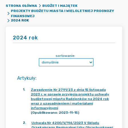
STRONA GŁÓWNA
BUDŻET I MAJĄTEK
PROJEKTY BUDŻETU MIASTA I WIELOLETNIEJ PROGNOZY
FINANSOWEJ
2024 ROK
2024 rok
sortowanie:
Artykuły
:
1
.
Zarządzenie Nr 2791/23 z dnia 15 listopada
2023 r. w sprawie przyjęcia projektu uchwały
budżetowej miasta Radzionków na 2024 rok
wraz z uzasadnieniem i materiałami
informacyjnymi
(Opublikowano: 2023-11-15)
2
.
Uchwała Nr 4200/V/114/2023 V Składu
Orzekającego Regionalnej Izby Obrachunkowej