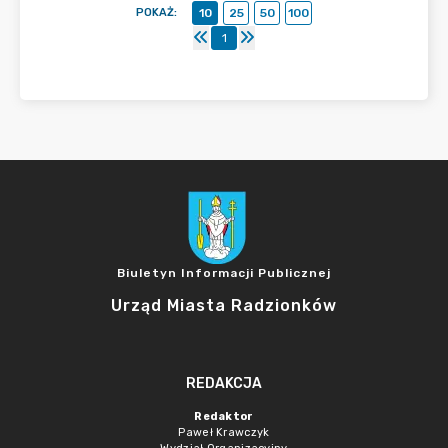
POKAŻ
:
10
25
50
100
1
Biuletyn Informacji Publicznej
Urząd Miasta Radzionków
REDAKCJA
Redaktor
Paweł Krawczyk