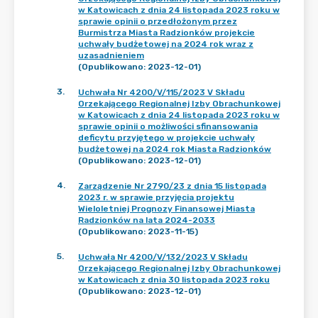
w Katowicach z dnia 24 listopada 2023 roku w
sprawie opinii o przedłożonym przez
Burmistrza Miasta Radzionków projekcie
uchwały budżetowej na 2024 rok wraz z
uzasadnieniem
(Opublikowano: 2023-12-01)
3
.
Uchwała Nr 4200/V/115/2023 V Składu
Orzekającego Regionalnej Izby Obrachunkowej
w Katowicach z dnia 24 listopada 2023 roku w
sprawie opinii o możliwości sfinansowania
deficytu przyjętego w projekcie uchwały
budżetowej na 2024 rok Miasta Radzionków
(Opublikowano: 2023-12-01)
4
.
Zarządzenie Nr 2790/23 z dnia 15 listopada
2023 r. w sprawie przyjęcia projektu
Wieloletniej Prognozy Finansowej Miasta
Radzionków na lata 2024-2033
(Opublikowano: 2023-11-15)
5
.
Uchwała Nr 4200/V/132/2023 V Składu
Orzekającego Regionalnej Izby Obrachunkowej
w Katowicach z dnia 30 listopada 2023 roku
(Opublikowano: 2023-12-01)