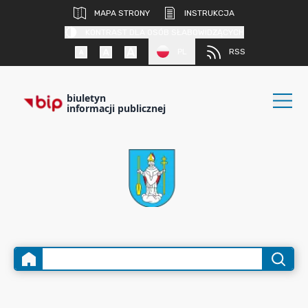
MAPA STRONY
INSTRUKCJA
KONTRAST DLA OSÓB SŁABOWIDZĄCYCH
PL
RSS
biuletyn
informacji publicznej