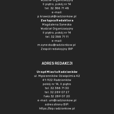
Wydział Organizacyjny
II piętro, pokój nr 14
tel. 32 388 71 48
e-mail:
p.krawczyk@radzionkow.pl
Zastępca Redaktora
Magdalena Synecka
Wydział Organizacyjny
II piętro, pokój nr 14
tel. 32 388 71 11
e-mail:
m.synecka@radzionkow.pl
Zespół redakcyjny BIP
ADRES REDAKCJI
Urząd Miasta Radzionków
ul. Męczenników Oświęcimia 42
41-922 Radzionków
pokój nr 14, II piętro
tel. 32 388 71 30
tel. 32 289 07 27
faks 32 289 07 20
e-mail:
um@radzionkow.pl
adres strony BIP:
https://bip.radzionkow.pl