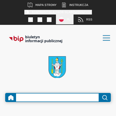
MAPA STRONY
INSTRUKCJA
KONTRAST DLA OSÓB SŁABOWIDZĄCYCH
PL
RSS
biuletyn
informacji publicznej