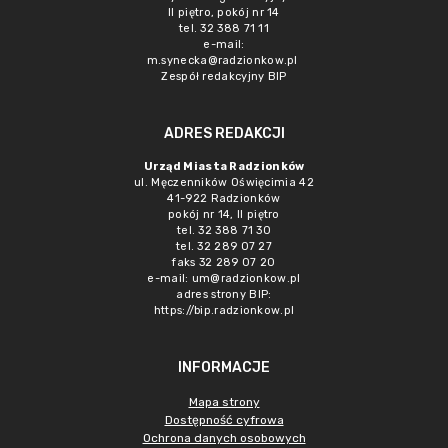
II piętro, pokój nr 14
tel. 32 388 71 11
e-mail:
m.synecka@radzionkow.pl
Zespół redakcyjny BIP
ADRES REDAKCJI
Urząd Miasta Radzionków
ul. Męczenników Oświęcimia 42
41-922 Radzionków
pokój nr 14, II piętro
tel. 32 388 71 30
tel. 32 289 07 27
faks 32 289 07 20
e-mail:
um@radzionkow.pl
adres strony BIP:
https://bip.radzionkow.pl
INFORMACJE
Mapa strony
Dostępność cyfrowa
Ochrona danych osobowych