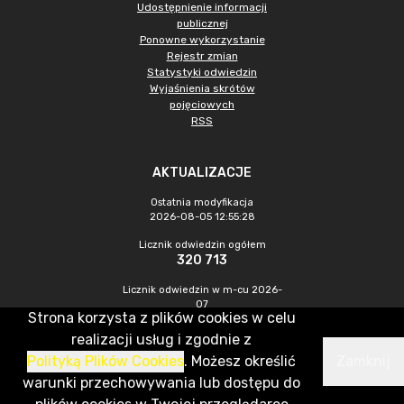
Udostępnienie informacji
publicznej
Ponowne wykorzystanie
Rejestr zmian
Statystyki odwiedzin
Wyjaśnienia skrótów
pojęciowych
RSS
AKTUALIZACJE
Ostatnia modyfikacja
2026-08-05 12:55:28
Licznik odwiedzin ogółem
320 713
Licznik odwiedzin w m-cu 2026-
07
Strona korzysta z plików cookies w celu
772
realizacji usług i zgodnie z
Polityką Plików Cookies
. Możesz określić
Zamknij
CMS & Hosting: Nefeni Sp. z o.o.
warunki przechowywania lub dostępu do