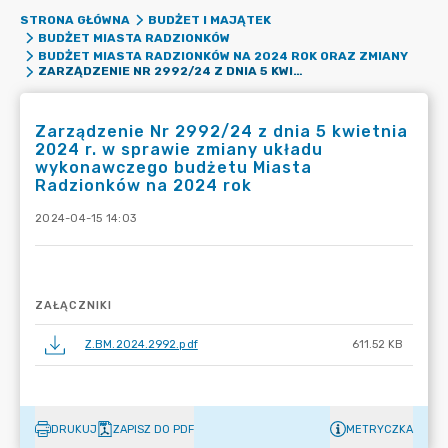
STRONA GŁÓWNA
BUDŻET I MAJĄTEK
BUDŻET MIASTA RADZIONKÓW
BUDŻET MIASTA RADZIONKÓW NA 2024 ROK ORAZ ZMIANY
ZARZĄDZENIE NR 2992/24 Z DNIA 5 KWIETNIA 2024 R. W SPRAWIE ZMIANY UKŁADU WYKONAWCZEGO BUDŻETU MIASTA RADZIONKÓW NA 2024 ROK
Zarządzenie Nr 2992/24 z dnia 5 kwietnia
2024 r. w sprawie zmiany układu
wykonawczego budżetu Miasta
Radzionków na 2024 rok
2024-04-15 14:03
ZAŁĄCZNIKI
Z.BM.2024.2992.pdf
611.52 KB
DRUKUJ
ZAPISZ DO PDF
METRYCZKA