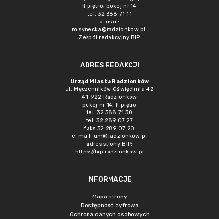
II piętro, pokój nr 14
tel. 32 388 71 11
e-mail:
m.synecka@radzionkow.pl
Zespół redakcyjny BIP
ADRES REDAKCJI
Urząd Miasta Radzionków
ul. Męczenników Oświęcimia 42
41-922 Radzionków
pokój nr 14, II piętro
tel. 32 388 71 30
tel. 32 289 07 27
faks 32 289 07 20
e-mail:
um@radzionkow.pl
adres strony BIP:
https://bip.radzionkow.pl
INFORMACJE
Mapa strony
Dostępność cyfrowa
Ochrona danych osobowych