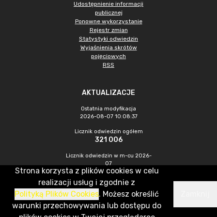
Udostępnienie informacji
publicznej
Ponowne wykorzystanie
Rejestr zmian
Statystyki odwiedzin
Wyjaśnienia skrótów
pojęciowych
RSS
AKTUALIZACJE
Ostatnia modyfikacja
2026-08-07 10:08:37
Licznik odwiedzin ogółem
321 006
Licznik odwiedzin w m-cu 2026-
07
Strona korzysta z plików cookies w celu
1 065
realizacji usług i zgodnie z
Polityką Plików Cookies
. Możesz określić
Zamknij
CMS & Hosting: Nefeni Sp. z o.o.
warunki przechowywania lub dostępu do