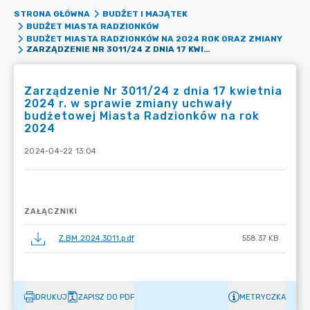
STRONA GŁÓWNA
BUDŻET I MAJĄTEK
BUDŻET MIASTA RADZIONKÓW
BUDŻET MIASTA RADZIONKÓW NA 2024 ROK ORAZ ZMIANY
ZARZĄDZENIE NR 3011/24 Z DNIA 17 KWIETNIA 2024 R. W SPRAWIE ZMIANY UCHWAŁY BUDŻETOWEJ MIASTA RADZIONKÓW NA ROK 2024
Zarządzenie Nr 3011/24 z dnia 17 kwietnia
2024 r. w sprawie zmiany uchwały
budżetowej Miasta Radzionków na rok
2024
2024-04-22 13:04
ZAŁĄCZNIKI
Z.BM.2024.3011.pdf
558.37 KB
DRUKUJ
ZAPISZ DO PDF
METRYCZKA