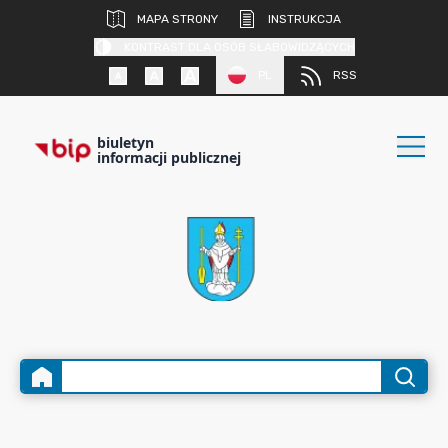
MAPA STRONY
INSTRUKCJA
KONTRAST DLA OSÓB SŁABOWIDZĄCYCH
PL
RSS
biuletyn
informacji publicznej