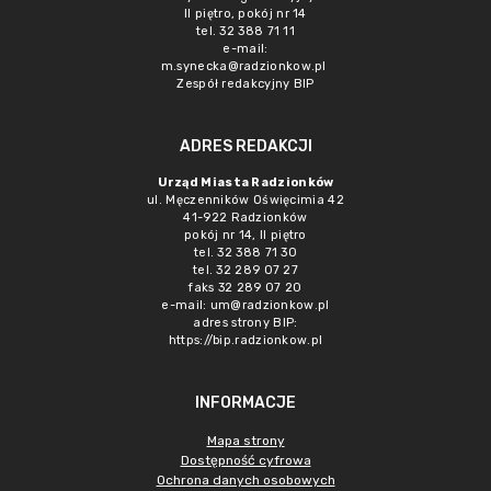
II piętro, pokój nr 14
tel. 32 388 71 11
e-mail:
m.synecka@radzionkow.pl
Zespół redakcyjny BIP
ADRES REDAKCJI
Urząd Miasta Radzionków
ul. Męczenników Oświęcimia 42
41-922 Radzionków
pokój nr 14, II piętro
tel. 32 388 71 30
tel. 32 289 07 27
faks 32 289 07 20
e-mail:
um@radzionkow.pl
adres strony BIP:
https://bip.radzionkow.pl
INFORMACJE
Mapa strony
Dostępność cyfrowa
Ochrona danych osobowych