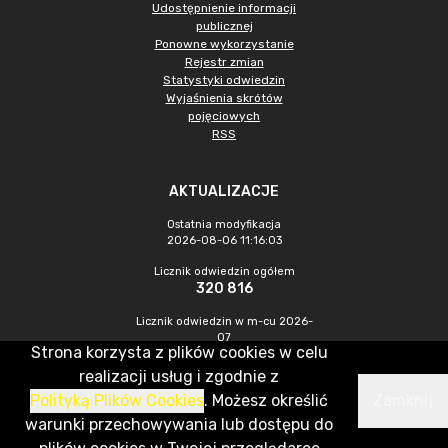
Udostępnienie informacji
publicznej
Ponowne wykorzystanie
Rejestr zmian
Statystyki odwiedzin
Wyjaśnienia skrótów
pojęciowych
RSS
AKTUALIZACJE
Ostatnia modyfikacja
2026-08-06 11:16:03
Licznik odwiedzin ogółem
320 816
Licznik odwiedzin w m-cu 2026-
07
Strona korzysta z plików cookies w celu
875
realizacji usług i zgodnie z
Polityką Plików Cookies
. Możesz określić
Zamknij
CMS & Hosting: Nefeni Sp. z o.o.
warunki przechowywania lub dostępu do