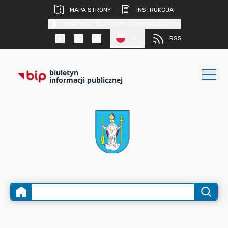
MAPA STRONY
INSTRUKCJA
KONTRAST DLA OSÓB SŁABOWIDZĄCYCH
PL
RSS
biuletyn
informacji publicznej