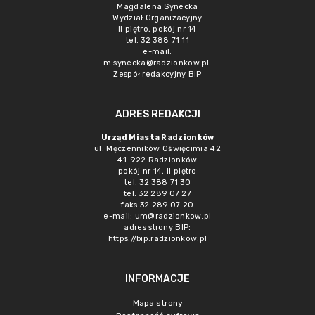
Magdalena Synecka
Wydział Organizacyjny
II piętro, pokój nr 14
tel. 32 388 71 11
e-mail:
m.synecka@radzionkow.pl
Zespół redakcyjny BIP
ADRES REDAKCJI
Urząd Miasta Radzionków
ul. Męczenników Oświęcimia 42
41-922 Radzionków
pokój nr 14, II piętro
tel. 32 388 71 30
tel. 32 289 07 27
faks 32 289 07 20
e-mail:
um@radzionkow.pl
adres strony BIP:
https://bip.radzionkow.pl
INFORMACJE
Mapa strony