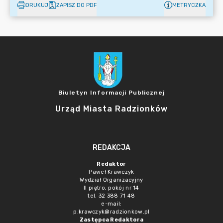
DRUKUJ
ZAPISZ DO PDF
METRYCZKA
Biuletyn Informacji Publicznej
Urząd Miasta Radzionków
REDAKCJA
Redaktor
Paweł Krawczyk
Wydział Organizacyjny
II piętro, pokój nr 14
tel. 32 388 71 48
e-mail:
p.krawczyk@radzionkow.pl
Zastępca Redaktora