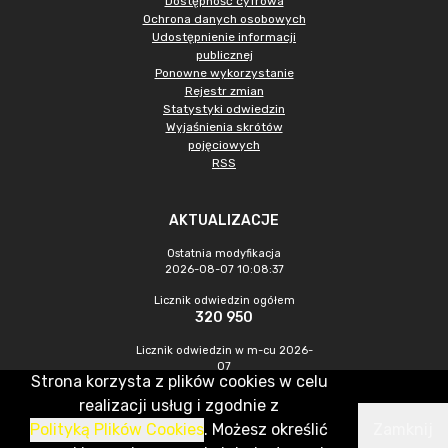
Dostępność cyfrowa
Ochrona danych osobowych
Udostępnienie informacji
publicznej
Ponowne wykorzystanie
Rejestr zmian
Statystyki odwiedzin
Wyjaśnienia skrótów
pojęciowych
RSS
AKTUALIZACJE
Ostatnia modyfikacja
2026-08-07 10:08:37
Licznik odwiedzin ogółem
320 950
Licznik odwiedzin w m-cu 2026-
07
Strona korzysta z plików cookies w celu
1 009
realizacji usług i zgodnie z
Polityką Plików Cookies
. Możesz określić
Zamknij
CMS & Hosting: Nefeni Sp. z o.o.