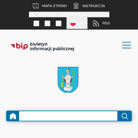
MAPA STRONY
INSTRUKCJA
KONTRAST DLA OSÓB SŁABOWIDZĄCYCH
PL
RSS
biuletyn
informacji publicznej