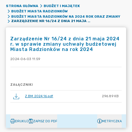
STRONA GŁÓWNA
BUDŻET I MAJĄTEK
BUDŻET MIASTA RADZIONKÓW
BUDŻET MIASTA RADZIONKÓW NA 2024 ROK ORAZ ZMIANY
ZARZĄDZENIE NR 16/24 Z DNIA 21 MAJA 2024 R. W SPRAWIE ZMIANY UCHWAŁY BUDŻETOWEJ MIASTA RADZIONKÓW NA ROK 2024
Zarządzenie Nr 16/24 z dnia 21 maja 2024
r. w sprawie zmiany uchwały budżetowej
Miasta Radzionków na rok 2024
2024-06-03 11:59
ZAŁĄCZNIKI
Z.BM.2024.16.pdf
296.89 KB
DRUKUJ
ZAPISZ DO PDF
METRYCZKA