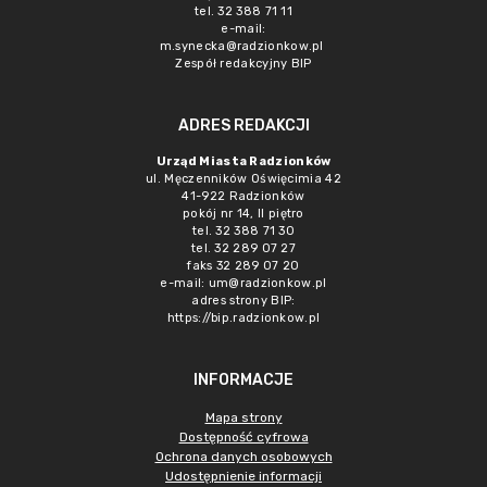
tel. 32 388 71 11
e-mail:
m.synecka@radzionkow.pl
Zespół redakcyjny BIP
ADRES REDAKCJI
Urząd Miasta Radzionków
ul. Męczenników Oświęcimia 42
41-922 Radzionków
pokój nr 14, II piętro
tel. 32 388 71 30
tel. 32 289 07 27
faks 32 289 07 20
e-mail:
um@radzionkow.pl
adres strony BIP:
https://bip.radzionkow.pl
INFORMACJE
Mapa strony
Dostępność cyfrowa
Ochrona danych osobowych
Udostępnienie informacji