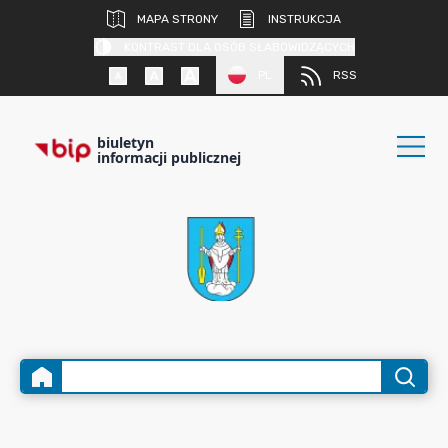
MAPA STRONY
INSTRUKCJA
KONTRAST DLA OSÓB SŁABOWIDZĄCYCH
PL
RSS
biuletyn
informacji publicznej