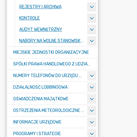
REJESTRY I ARCHIWA
KONTROLE
AUDYT WEWNĘTRZNY
NABORY NA WOLNE STANOWISKA PRACY
MIEJSKIE JEDNOSTKI ORGANIZACYJNE
SPÓŁKI PRAWA HANDLOWEGO Z UDZIAŁEM GMINY
NUMERY TELEFONÓW DO URZĘDU MIASTA, MIEJSKICH JEDNOSTEK ORGANIZACYJNYCH ORAZ SPÓŁEK PRAWA HANDLOWEGO Z UDZIAŁEM GMINY
DZIAŁALNOŚĆ LOBBINGOWA
OŚWIADCZENIA MAJĄTKOWE
OSTRZEŻENIA METEOROLOGICZNE O ZŁYM STANIE POWIETRZA I INNE
INFORMACJE URZĘDOWE
PROGRAMY I STRATEGIE