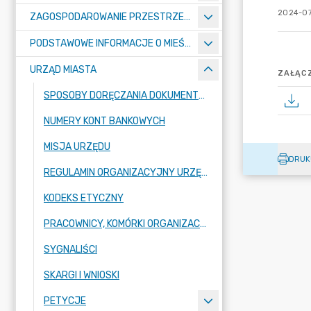
2024-07
ZAGOSPODAROWANIE PRZESTRZENNE
PODSTAWOWE INFORMACJE O MIEŚCIE
URZĄD MIASTA
ZAŁĄCZ
SPOSOBY DORĘCZANIA DOKUMENTÓW DO URZĘDU MIASTA RADZIONKÓW
NUMERY KONT BANKOWYCH
MISJA URZĘDU
DRUK
REGULAMIN ORGANIZACYJNY URZĘDU
KODEKS ETYCZNY
PRACOWNICY, KOMÓRKI ORGANIZACYJNE URZĘDU
SYGNALIŚCI
SKARGI I WNIOSKI
PETYCJE