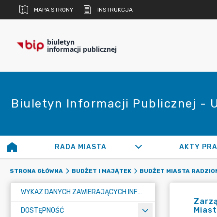
MAPA STRONY
INSTRUKCJA
biuletyn
informacji publicznej
Biuletyn Informacji Publicznej -
RADA MIASTA
AKTY PR
STRONA GŁÓWNA
BUDŻET I MAJĄTEK
BUDŻET MIASTA RADZIO
WYKAZ DANYCH ZAWIERAJĄCYCH INFORMACJE O ŚRODOWISKU I JEGO OCHRONIE
Zarzą
Mias
DOSTĘPNOŚĆ