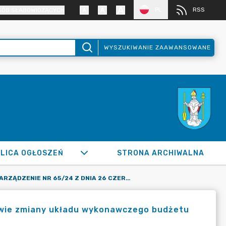
PL
RSS
SÓB SŁABOWIDZĄCYCH
WYSZUKIWANIE ZAAWANSOWANE
LICA OGŁOSZEŃ
STRONA ARCHIWALNA
ZARZĄDZENIE NR 65/24 Z DNIA 26 CZERWCA 2024 R. W SPRAWIE ZMIANY UKŁADU WYKONAWCZEGO BUDŻETU MIASTA RADZIONKÓW NA 2024 ROK
rawie zmiany układu wykonawczego budżetu