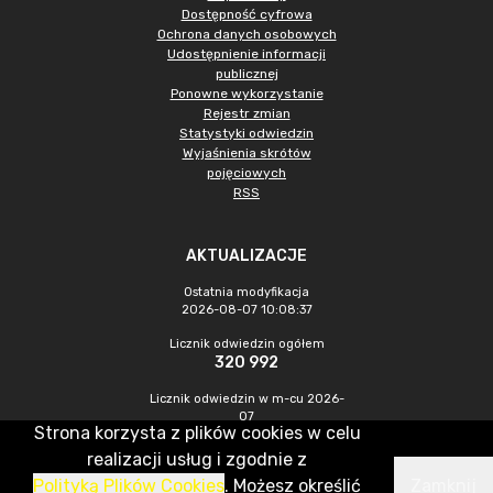
Dostępność cyfrowa
Ochrona danych osobowych
Udostępnienie informacji
publicznej
Ponowne wykorzystanie
Rejestr zmian
Statystyki odwiedzin
Wyjaśnienia skrótów
pojęciowych
RSS
AKTUALIZACJE
Ostatnia modyfikacja
2026-08-07 10:08:37
Licznik odwiedzin ogółem
320 992
Licznik odwiedzin w m-cu 2026-
07
Strona korzysta z plików cookies w celu
1 051
realizacji usług i zgodnie z
Polityką Plików Cookies
. Możesz określić
Zamknij
CMS & Hosting: Nefeni Sp. z o.o.