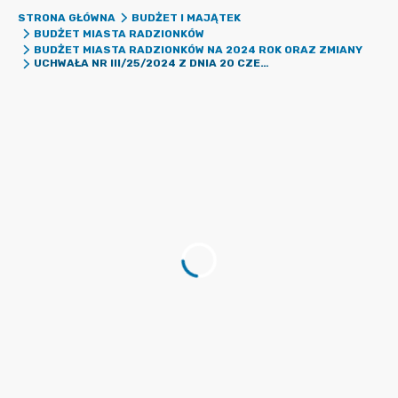
STRONA GŁÓWNA
BUDŻET I MAJĄTEK
BUDŻET MIASTA RADZIONKÓW
BUDŻET MIASTA RADZIONKÓW NA 2024 ROK ORAZ ZMIANY
UCHWAŁA NR III/25/2024 Z DNIA 20 CZERWCA 2024 R. W SPRAWIE ZMIANY UCHWAŁY BUDŻETOWEJ MIASTA RADZIONKÓW NA ROK 2024