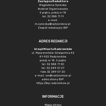
Zastępca Redaktora
Magdalena Synecka
Wydział Organizacyjny
II piętro, pokój nr 14
tel. 32 388 71 11
e-mail:
m.synecka@radzionkow.pl
Zespół redakcyjny BIP
ADRES REDAKCJI
Urząd Miasta Radzionków
ul. Męczenników Oświęcimia 42
41-922 Radzionków
pokój nr 14, II piętro
tel. 32 388 71 30
tel. 32 289 07 27
faks 32 289 07 20
e-mail:
um@radzionkow.pl
adres strony BIP:
https://bip.radzionkow.pl
INFORMACJE
Mapa strony