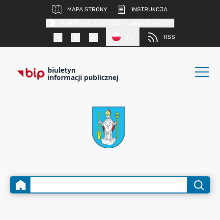
MAPA STRONY
INSTRUKCJA
KONTRAST DLA OSÓB SŁABOWIDZĄCYCH
PL
RSS
biuletyn
informacji publicznej