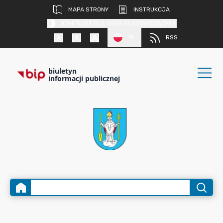
MAPA STRONY
INSTRUKCJA
KONTRAST DLA OSÓB SŁABOWIDZĄCYCH
PL
RSS
biuletyn
informacji publicznej