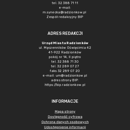
tel. 32 388 71 11
e-mail:
m.synecka@radzionkow.pl
Zespół redakcyjny BIP
ADRES REDAKCJI
Urząd Miasta Radzionków
ul. Męczenników Oświęcimia 42
41-922 Radzionków
pokój nr 14, II piętro
tel. 32 388 71 30
tel. 32 289 07 27
faks 32 289 07 20
e-mail:
um@radzionkow.pl
adres strony BIP:
https://bip.radzionkow.pl
INFORMACJE
Mapa strony
Dostępność cyfrowa
Ochrona danych osobowych
Udostępnienie informacji