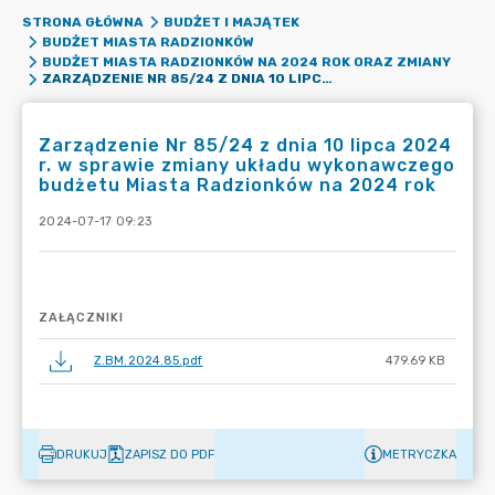
STRONA GŁÓWNA
BUDŻET I MAJĄTEK
BUDŻET MIASTA RADZIONKÓW
BUDŻET MIASTA RADZIONKÓW NA 2024 ROK ORAZ ZMIANY
ZARZĄDZENIE NR 85/24 Z DNIA 10 LIPCA 2024 R. W SPRAWIE ZMIANY UKŁADU WYKONAWCZEGO BUDŻETU MIASTA RADZIONKÓW NA 2024 ROK
Zarządzenie Nr 85/24 z dnia 10 lipca 2024
r. w sprawie zmiany układu wykonawczego
budżetu Miasta Radzionków na 2024 rok
2024-07-17 09:23
ZAŁĄCZNIKI
Z.BM.2024.85.pdf
479.69 KB
DRUKUJ
ZAPISZ DO PDF
METRYCZKA