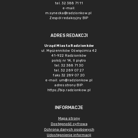
tel. 32 388 71 11
e-mail:
m.synecka@radzionkow.pl
Zespół redakcyjny BIP
ADRES REDAKCJI
Urząd Miasta Radzionków
ul. Męczenników Oświęcimia 42
41-922 Radzionków
pokój nr 14, II piętro
tel. 32 388 71 30
tel. 32 289 07 27
faks 32 289 07 20
e-mail:
um@radzionkow.pl
adres strony BIP:
https://bip.radzionkow.pl
INFORMACJE
Mapa strony
Dostępność cyfrowa
Ochrona danych osobowych
Udostępnienie informacji