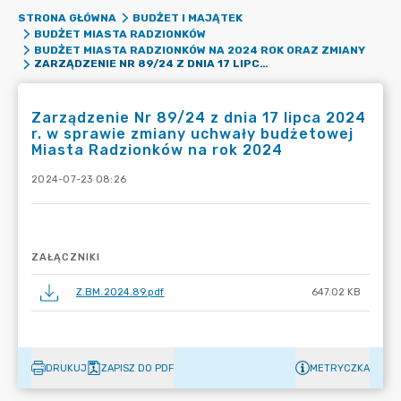
STRONA GŁÓWNA
BUDŻET I MAJĄTEK
BUDŻET MIASTA RADZIONKÓW
BUDŻET MIASTA RADZIONKÓW NA 2024 ROK ORAZ ZMIANY
ZARZĄDZENIE NR 89/24 Z DNIA 17 LIPCA 2024 R. W SPRAWIE ZMIANY UCHWAŁY BUDŻETOWEJ MIASTA RADZIONKÓW NA ROK 2024
Zarządzenie Nr 89/24 z dnia 17 lipca 2024
r. w sprawie zmiany uchwały budżetowej
Miasta Radzionków na rok 2024
2024-07-23 08:26
ZAŁĄCZNIKI
Z.BM.2024.89.pdf
647.02 KB
DRUKUJ
ZAPISZ DO PDF
METRYCZKA