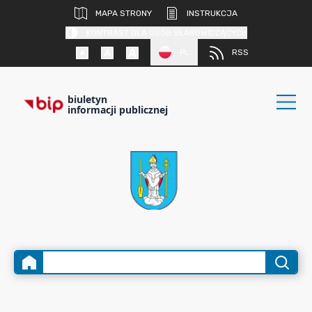
MAPA STRONY
INSTRUKCJA
KONTRAST DLA OSÓB SŁABOWIDZĄCYCH
PL
RSS
biuletyn
informacji publicznej