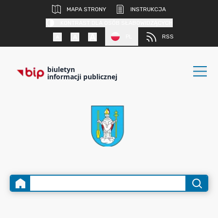
MAPA STRONY
INSTRUKCJA
KONTRAST DLA OSÓB SŁABOWIDZĄCYCH
PL
RSS
biuletyn
informacji publicznej