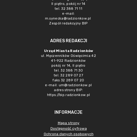
II piętro, pokój nr 14
tel. 32 388 71 11
e-mail:
m.synecka@radzionkow.pl
Zespół redakcyjny BIP
ADRES REDAKCJI
Urząd Miasta Radzionków
ul. Męczenników Oświęcimia 42
41-922 Radzionków
pokój nr 14, II piętro
tel. 32 388 71 30
tel. 32 289 07 27
faks 32 289 07 20
e-mail:
um@radzionkow.pl
adres strony BIP:
https://bip.radzionkow.pl
INFORMACJE
Mapa strony
Dostępność cyfrowa
Ochrona danych osobowych