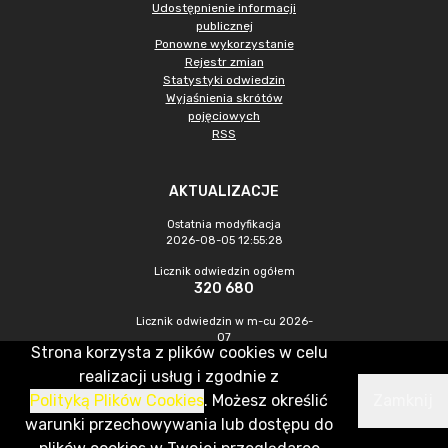
Udostępnienie informacji
publicznej
Ponowne wykorzystanie
Rejestr zmian
Statystyki odwiedzin
Wyjaśnienia skrótów
pojęciowych
RSS
AKTUALIZACJE
Ostatnia modyfikacja
2026-08-05 12:55:28
Licznik odwiedzin ogółem
320 680
Licznik odwiedzin w m-cu 2026-
07
Strona korzysta z plików cookies w celu
739
realizacji usług i zgodnie z
Polityką Plików Cookies
. Możesz określić
Zamknij
CMS & Hosting: Nefeni Sp. z o.o.
warunki przechowywania lub dostępu do