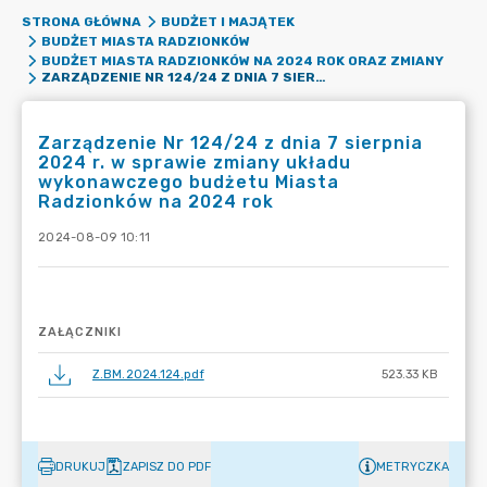
STRONA GŁÓWNA
BUDŻET I MAJĄTEK
BUDŻET MIASTA RADZIONKÓW
BUDŻET MIASTA RADZIONKÓW NA 2024 ROK ORAZ ZMIANY
ZARZĄDZENIE NR 124/24 Z DNIA 7 SIERPNIA 2024 R. W SPRAWIE ZMIANY UKŁADU WYKONAWCZEGO BUDŻETU MIASTA RADZIONKÓW NA 2024 ROK
Zarządzenie Nr 124/24 z dnia 7 sierpnia
2024 r. w sprawie zmiany układu
wykonawczego budżetu Miasta
Radzionków na 2024 rok
2024-08-09 10:11
ZAŁĄCZNIKI
Z.BM.2024.124.pdf
523.33 KB
DRUKUJ
ZAPISZ DO PDF
METRYCZKA