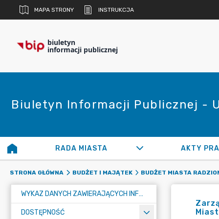
MAPA STRONY
INSTRUKCJA
biuletyn
informacji publicznej
Biuletyn Informacji Publicznej -
RADA MIASTA
AKTY PR
STRONA GŁÓWNA
BUDŻET I MAJĄTEK
BUDŻET MIASTA RADZIO
WYKAZ DANYCH ZAWIERAJĄCYCH INFORMACJE O ŚRODOWISKU I JEGO OCHRONIE
Zarzą
Mias
DOSTĘPNOŚĆ