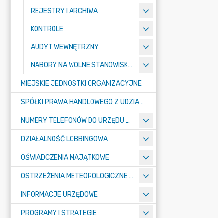
REJESTRY I ARCHIWA
KONTROLE
AUDYT WEWNĘTRZNY
NABORY NA WOLNE STANOWISKA PRACY
MIEJSKIE JEDNOSTKI ORGANIZACYJNE
SPÓŁKI PRAWA HANDLOWEGO Z UDZIAŁEM GMINY
NUMERY TELEFONÓW DO URZĘDU MIASTA, MIEJSKICH JEDNOSTEK ORGANIZACYJNYCH ORAZ SPÓŁEK PRAWA HANDLOWEGO Z UDZIAŁEM GMINY
DZIAŁALNOŚĆ LOBBINGOWA
OŚWIADCZENIA MAJĄTKOWE
OSTRZEŻENIA METEOROLOGICZNE O ZŁYM STANIE POWIETRZA I INNE
INFORMACJE URZĘDOWE
PROGRAMY I STRATEGIE