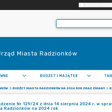
KONTRAST DLA O
 Urząd Miasta Radzionków
AWNE
BUDŻET I MAJĄTEK
TAB
NKÓW
BUDŻET MIASTA RADZIONKÓW NA 2024 ROK ORAZ ZMIANY
dzenie Nr 129/24 z dnia 14 sierpnia 2024 r. w s
ta Radzionków na 2024 rok