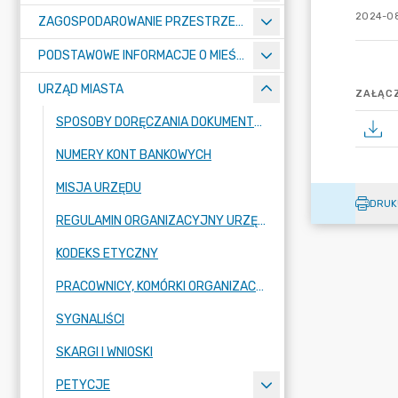
2024-08
ZAGOSPODAROWANIE PRZESTRZENNE
PODSTAWOWE INFORMACJE O MIEŚCIE
URZĄD MIASTA
ZAŁĄCZ
SPOSOBY DORĘCZANIA DOKUMENTÓW DO URZĘDU MIASTA RADZIONKÓW
NUMERY KONT BANKOWYCH
MISJA URZĘDU
DRUK
REGULAMIN ORGANIZACYJNY URZĘDU
KODEKS ETYCZNY
PRACOWNICY, KOMÓRKI ORGANIZACYJNE URZĘDU
SYGNALIŚCI
SKARGI I WNIOSKI
PETYCJE