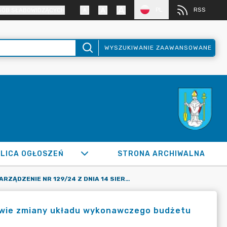
PL
RSS
SÓB SŁABOWIDZĄCYCH
WYSZUKIWANIE ZAAWANSOWANE
LICA OGŁOSZEŃ
STRONA ARCHIWALNA
ZARZĄDZENIE NR 129/24 Z DNIA 14 SIERPNIA 2024 R. W SPRAWIE ZMIANY UKŁADU WYKONAWCZEGO BUDŻETU MIASTA RADZIONKÓW NA 2024 ROK
prawie zmiany układu wykonawczego budżetu