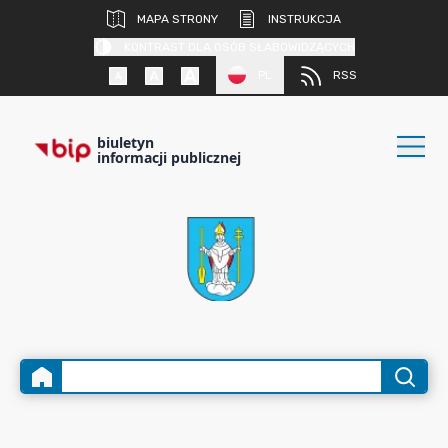
MAPA STRONY
INSTRUKCJA
KONTRAST DLA OSÓB SŁABOWIDZĄCYCH
PL
RSS
biuletyn
informacji publicznej