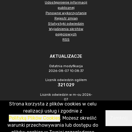
Udostępnienie informacji
publicznej
Ponowne wykorzystanie
Rejestr zmian
Statystyki odwiedzin
Wyjaśnienia skrótów
pojęciowych
RSS
AKTUALIZACJE
Ostatnia modyfikacja
2026-08-07 10:08:37
Licznik odwiedzin ogółem
321 029
Licznik odwiedzin w m-cu 2026-
07
Strona korzysta z plików cookies w celu
1 088
realizacji usług i zgodnie z
Polityką Plików Cookies
. Możesz określić
Zamknij
CMS & Hosting: Nefeni Sp. z o.o.
warunki przechowywania lub dostępu do