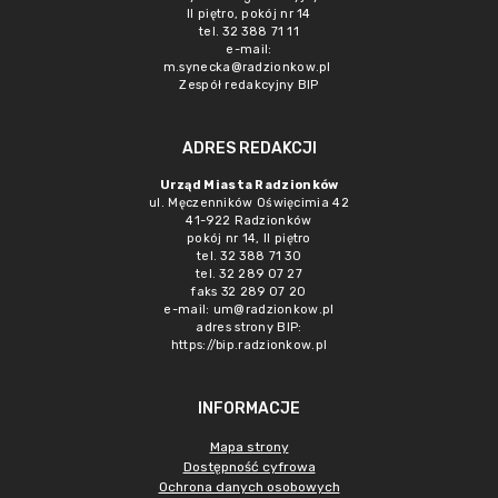
II piętro, pokój nr 14
tel. 32 388 71 11
e-mail:
m.synecka@radzionkow.pl
Zespół redakcyjny BIP
ADRES REDAKCJI
Urząd Miasta Radzionków
ul. Męczenników Oświęcimia 42
41-922 Radzionków
pokój nr 14, II piętro
tel. 32 388 71 30
tel. 32 289 07 27
faks 32 289 07 20
e-mail:
um@radzionkow.pl
adres strony BIP:
https://bip.radzionkow.pl
INFORMACJE
Mapa strony
Dostępność cyfrowa
Ochrona danych osobowych