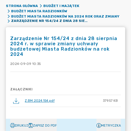
STRONA GŁÓWNA
BUDŻET I MAJĄTEK
BUDŻET MIASTA RADZIONKÓW
BUDŻET MIASTA RADZIONKÓW NA 2024 ROK ORAZ ZMIANY
ZARZĄDZENIE NR 154/24 Z DNIA 28 SIERPNIA 2024 R. W SPRAWIE ZMIANY UCHWAŁY BUDŻETOWEJ MIASTA RADZIONKÓW NA ROK 2024
Zarządzenie Nr 154/24 z dnia 28 sierpnia
2024 r. w sprawie zmiany uchwały
budżetowej Miasta Radzionków na rok
2024
2024-09-09 10:35
ZAŁĄCZNIKI
Z.BM.2024.154.pdf
379.57 KB
DRUKUJ
ZAPISZ DO PDF
METRYCZKA