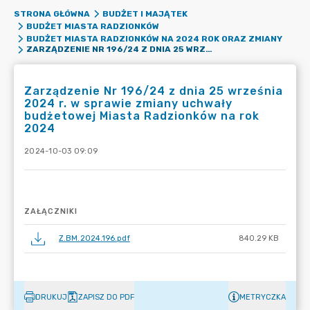
STRONA GŁÓWNA
BUDŻET I MAJĄTEK
BUDŻET MIASTA RADZIONKÓW
BUDŻET MIASTA RADZIONKÓW NA 2024 ROK ORAZ ZMIANY
ZARZĄDZENIE NR 196/24 Z DNIA 25 WRZEŚNIA 2024 R. W SPRAWIE ZMIANY UCHWAŁY BUDŻETOWEJ MIASTA RADZIONKÓW NA ROK 2024
Zarządzenie Nr 196/24 z dnia 25 września
2024 r. w sprawie zmiany uchwały
budżetowej Miasta Radzionków na rok
2024
2024-10-03 09:09
ZAŁĄCZNIKI
Z.BM.2024.196.pdf
840.29 KB
DRUKUJ
ZAPISZ DO PDF
METRYCZKA