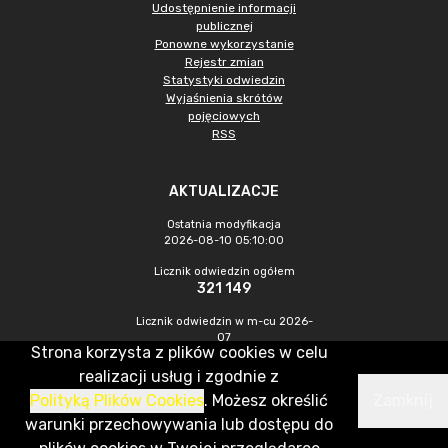
Udostępnienie informacji
publicznej
Ponowne wykorzystanie
Rejestr zmian
Statystyki odwiedzin
Wyjaśnienia skrótów
pojęciowych
RSS
AKTUALIZACJE
Ostatnia modyfikacja
2026-08-10 05:10:00
Licznik odwiedzin ogółem
321 149
Licznik odwiedzin w m-cu 2026-
07
Strona korzysta z plików cookies w celu
1 208
realizacji usług i zgodnie z
Polityką Plików Cookies
. Możesz określić
Zamknij
CMS & Hosting: Nefeni Sp. z o.o.
warunki przechowywania lub dostępu do