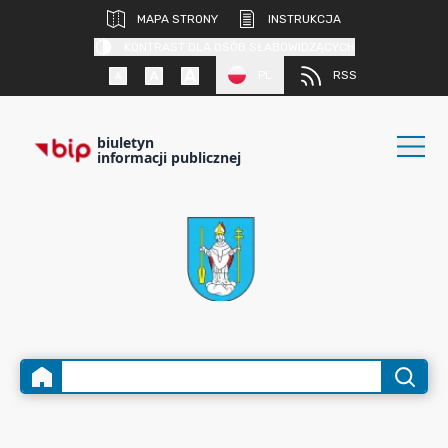
MAPA STRONY
INSTRUKCJA
KONTRAST DLA OSÓB SŁABOWIDZĄCYCH
PL
RSS
biuletyn
informacji publicznej