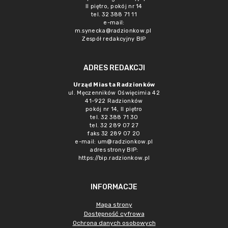
II piętro, pokój nr 14
tel. 32 388 71 11
e-mail:
m.synecka@radzionkow.pl
Zespół redakcyjny BIP
ADRES REDAKCJI
Urząd Miasta Radzionków
ul. Męczenników Oświęcimia 42
41-922 Radzionków
pokój nr 14, II piętro
tel. 32 388 71 30
tel. 32 289 07 27
faks 32 289 07 20
e-mail:
um@radzionkow.pl
adres strony BIP:
https://bip.radzionkow.pl
INFORMACJE
Mapa strony
Dostępność cyfrowa
Ochrona danych osobowych