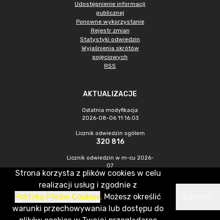
Udostępnienie informacji
publicznej
Ponowne wykorzystanie
Rejestr zmian
Statystyki odwiedzin
Wyjaśnienia skrótów
pojęciowych
RSS
AKTUALIZACJE
Ostatnia modyfikacja
2026-08-06 11:16:03
Licznik odwiedzin ogółem
320 816
Licznik odwiedzin w m-cu 2026-
07
Strona korzysta z plików cookies w celu
875
realizacji usług i zgodnie z
Polityką Plików Cookies
. Możesz określić
Zamknij
CMS & Hosting: Nefeni Sp. z o.o.
warunki przechowywania lub dostępu do