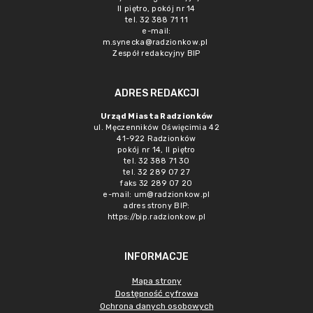
II piętro, pokój nr 14
tel. 32 388 71 11
e-mail:
m.synecka@radzionkow.pl
Zespół redakcyjny BIP
ADRES REDAKCJI
Urząd Miasta Radzionków
ul. Męczenników Oświęcimia 42
41-922 Radzionków
pokój nr 14, II piętro
tel. 32 388 71 30
tel. 32 289 07 27
faks 32 289 07 20
e-mail:
um@radzionkow.pl
adres strony BIP:
https://bip.radzionkow.pl
INFORMACJE
Mapa strony
Dostępność cyfrowa
Ochrona danych osobowych