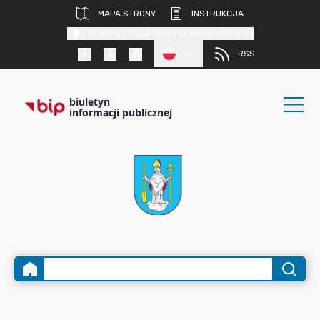
MAPA STRONY
INSTRUKCJA
KONTRAST DLA OSÓB SŁABOWIDZĄCYCH
PL
RSS
biuletyn
informacji publicznej