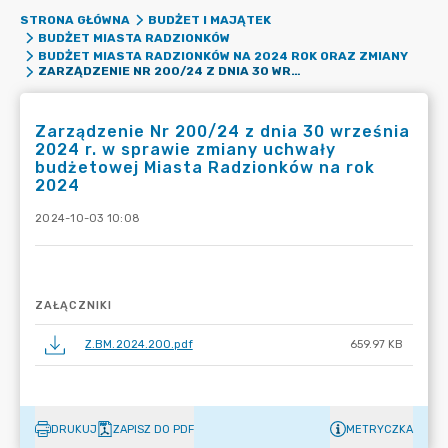
STRONA GŁÓWNA
BUDŻET I MAJĄTEK
BUDŻET MIASTA RADZIONKÓW
BUDŻET MIASTA RADZIONKÓW NA 2024 ROK ORAZ ZMIANY
ZARZĄDZENIE NR 200/24 Z DNIA 30 WRZEŚNIA 2024 R. W SPRAWIE ZMIANY UCHWAŁY BUDŻETOWEJ MIASTA RADZIONKÓW NA ROK 2024
Zarządzenie Nr 200/24 z dnia 30 września
2024 r. w sprawie zmiany uchwały
budżetowej Miasta Radzionków na rok
2024
2024-10-03 10:08
ZAŁĄCZNIKI
Z.BM.2024.200.pdf
659.97 KB
DRUKUJ
ZAPISZ DO PDF
METRYCZKA