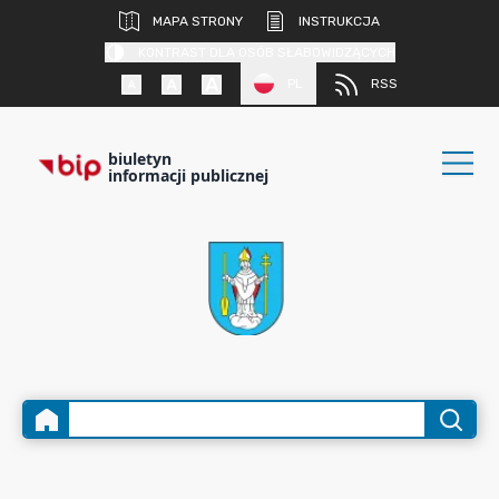
MAPA STRONY
INSTRUKCJA
KONTRAST DLA OSÓB SŁABOWIDZĄCYCH
PL
RSS
biuletyn
informacji publicznej