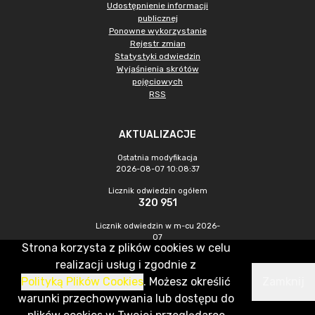
Udostępnienie informacji
publicznej
Ponowne wykorzystanie
Rejestr zmian
Statystyki odwiedzin
Wyjaśnienia skrótów
pojęciowych
RSS
AKTUALIZACJE
Ostatnia modyfikacja
2026-08-07 10:08:37
Licznik odwiedzin ogółem
320 951
Licznik odwiedzin w m-cu 2026-
07
Strona korzysta z plików cookies w celu
1 010
realizacji usług i zgodnie z
Polityką Plików Cookies
. Możesz określić
Zamknij
CMS & Hosting: Nefeni Sp. z o.o.
warunki przechowywania lub dostępu do