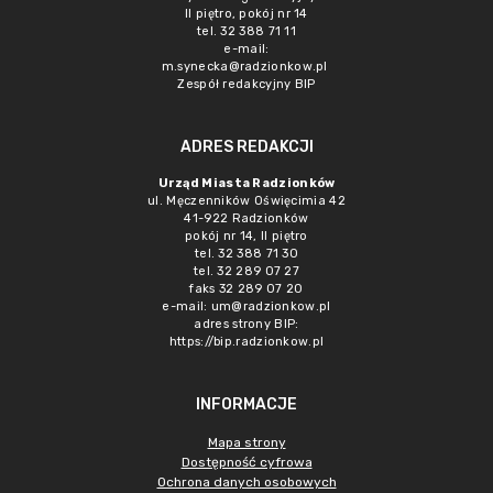
II piętro, pokój nr 14
tel. 32 388 71 11
e-mail:
m.synecka@radzionkow.pl
Zespół redakcyjny BIP
ADRES REDAKCJI
Urząd Miasta Radzionków
ul. Męczenników Oświęcimia 42
41-922 Radzionków
pokój nr 14, II piętro
tel. 32 388 71 30
tel. 32 289 07 27
faks 32 289 07 20
e-mail:
um@radzionkow.pl
adres strony BIP:
https://bip.radzionkow.pl
INFORMACJE
Mapa strony
Dostępność cyfrowa
Ochrona danych osobowych