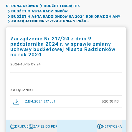
STRONA GŁÓWNA
BUDŻET I MAJĄTEK
BUDŻET MIASTA RADZIONKÓW
BUDŻET MIASTA RADZIONKÓW NA 2024 ROK ORAZ ZMIANY
ZARZĄDZENIE NR 217/24 Z DNIA 9 PAŹDZIERNIKA 2024 R. W SPRAWIE ZMIANY UCHWAŁY BUDŻETOWEJ MIASTA RADZIONKÓW NA ROK 2024
Zarządzenie Nr 217/24 z dnia 9
października 2024 r. w sprawie zmiany
uchwały budżetowej Miasta Radzionków
na rok 2024
2024-10-16 09:24
ZAŁĄCZNIKI
Z.BM.2024.217.pdf
820.38 KB
DRUKUJ
ZAPISZ DO PDF
METRYCZKA