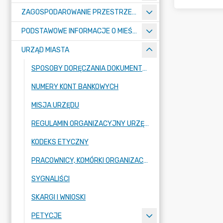
ZAGOSPODAROWANIE PRZESTRZENNE
PODSTAWOWE INFORMACJE O MIEŚCIE
URZĄD MIASTA
SPOSOBY DORĘCZANIA DOKUMENTÓW DO URZĘDU MIASTA RADZIONKÓW
NUMERY KONT BANKOWYCH
MISJA URZĘDU
REGULAMIN ORGANIZACYJNY URZĘDU
KODEKS ETYCZNY
PRACOWNICY, KOMÓRKI ORGANIZACYJNE URZĘDU
SYGNALIŚCI
SKARGI I WNIOSKI
PETYCJE