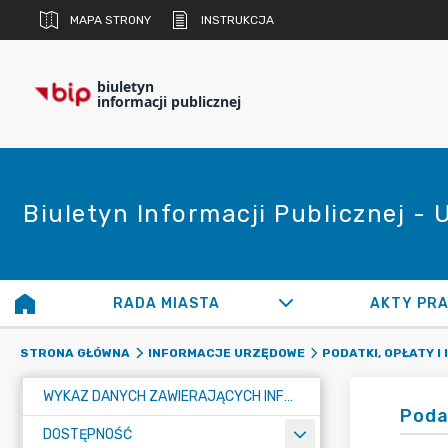
MAPA STRONY
INSTRUKCJA
biuletyn
informacji publicznej
Biuletyn Informacji Publicznej -
RADA MIASTA
AKTY PR
STRONA GŁÓWNA
INFORMACJE URZĘDOWE
PODATKI, OPŁATY I 
WYKAZ DANYCH ZAWIERAJĄCYCH INFORMACJE O ŚRODOWISKU I JEGO OCHRONIE
Poda
DOSTĘPNOŚĆ