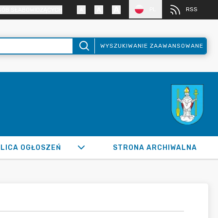
PL
RSS
SÓB SŁABOWIDZĄCYCH
WYSZUKIWANIE ZAAWANSOWANE
LICA OGŁOSZEŃ
STRONA ARCHIWALNA