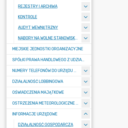
REJESTRY I ARCHIWA
KONTROLE
AUDYT WEWNĘTRZNY
NABORY NA WOLNE STANOWISKA PRACY
MIEJSKIE JEDNOSTKI ORGANIZACYJNE
SPÓŁKI PRAWA HANDLOWEGO Z UDZIAŁEM GMINY
NUMERY TELEFONÓW DO URZĘDU MIASTA, MIEJSKICH JEDNOSTEK ORGANIZACYJNYCH ORAZ SPÓŁEK PRAWA HANDLOWEGO Z UDZIAŁEM GMINY
DZIAŁALNOŚĆ LOBBINGOWA
OŚWIADCZENIA MAJĄTKOWE
OSTRZEŻENIA METEOROLOGICZNE O ZŁYM STANIE POWIETRZA I INNE
INFORMACJE URZĘDOWE
DZIAŁALNOŚĆ GOSPODARCZA