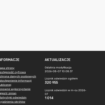
INFORMACJE
AKTUALIZACJE
Ostatnia modyfikacja
apa strony
2026-08-07 10:08:37
ostępność cyfrowa
chrona danych osobowych
Licznik odwiedzin ogółem
dostępnienie informacji
320 955
ublicznej
onowne wykorzystanie
Licznik odwiedzin w m-cu 2026-
ejestr zmian
07
tatystyki odwiedzin
1 014
yjaśnienia skrótów