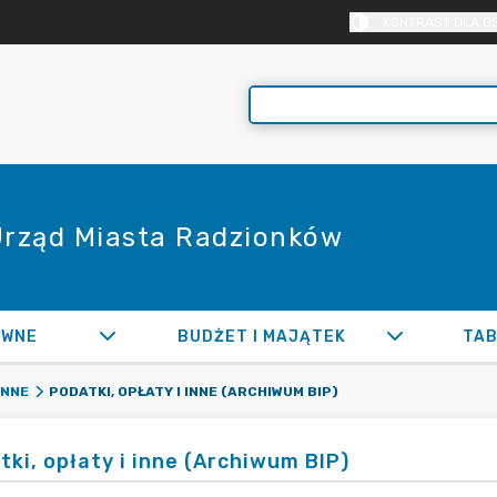
KONTRAST DLA O
 Urząd Miasta Radzionków
AWNE
BUDŻET I MAJĄTEK
TAB
PODATKI, OPŁATY I INNE (ARCHIWUM BIP)
INNE
tki, opłaty i inne (Archiwum BIP)