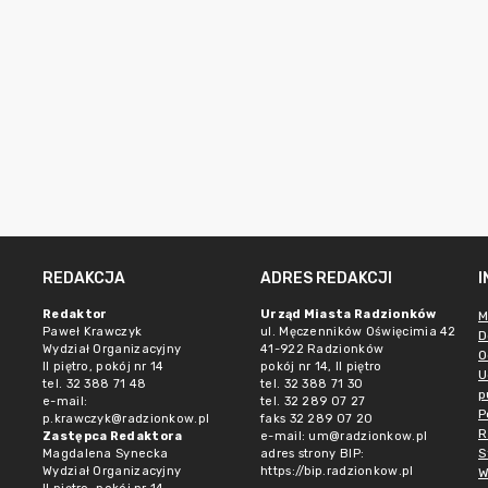
REDAKCJA
ADRES REDAKCJI
Redaktor
Urząd Miasta Radzionków
M
Paweł Krawczyk
ul. Męczenników Oświęcimia 42
D
Wydział Organizacyjny
41-922 Radzionków
O
II piętro, pokój nr 14
pokój nr 14, II piętro
U
tel. 32 388 71 48
tel. 32 388 71 30
p
e-mail:
tel. 32 289 07 27
P
p.krawczyk@radzionkow.pl
faks 32 289 07 20
R
Zastępca Redaktora
e-mail:
um@radzionkow.pl
S
Magdalena Synecka
adres strony BIP:
Wydział Organizacyjny
https://bip.radzionkow.pl
W