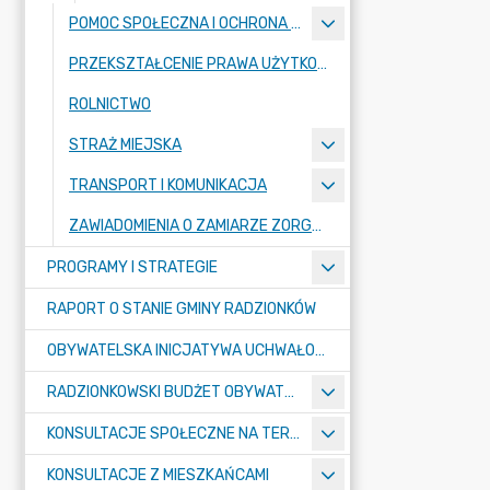
POMOC SPOŁECZNA I OCHRONA ZDROWIA
PRZEKSZTAŁCENIE PRAWA UŻYTKOWANIA WIECZYSTEGO W PRAWO WŁASNOŚCI
ROLNICTWO
STRAŻ MIEJSKA
TRANSPORT I KOMUNIKACJA
ZAWIADOMIENIA O ZAMIARZE ZORGANIZOWANIA ZGROMADZENIA
PROGRAMY I STRATEGIE
RAPORT O STANIE GMINY RADZIONKÓW
OBYWATELSKA INICJATYWA UCHWAŁODAWCZA
RADZIONKOWSKI BUDŻET OBYWATELSKI
KONSULTACJE SPOŁECZNE NA TERENIE MIASTA RADZIONKÓW
KONSULTACJE Z MIESZKAŃCAMI