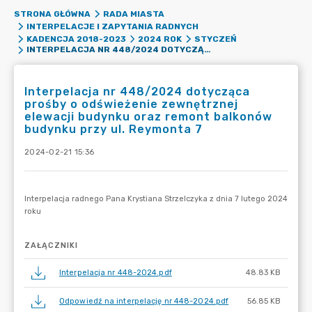
STRONA GŁÓWNA
RADA MIASTA
INTERPELACJE I ZAPYTANIA RADNYCH
KADENCJA 2018-2023
2024 ROK
STYCZEŃ
INTERPELACJA NR 448/2024 DOTYCZĄCA PROŚBY O ODŚWIEŻENIE ZEWNĘTRZNEJ ELEWACJI BUDYNKU ORAZ REMONT BALKONÓW BUDYNKU PRZY UL. REYMONTA 7
Interpelacja nr 448/2024 dotycząca
prośby o odświeżenie zewnętrznej
elewacji budynku oraz remont balkonów
budynku przy ul. Reymonta 7
2024-02-21 15:36
ZAŁĄCZNIKI
Interpelacja nr 448-2024.pdf
48.83 KB
Odpowiedź na interpelację nr 448-2024.pdf
56.85 KB