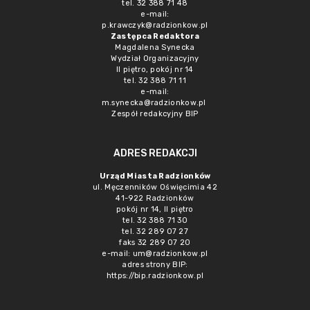
tel. 32 388 71 48
e-mail:
p.krawczyk@radzionkow.pl
Zastępca Redaktora
Magdalena Synecka
Wydział Organizacyjny
II piętro, pokój nr 14
tel. 32 388 71 11
e-mail:
m.synecka@radzionkow.pl
Zespół redakcyjny BIP
ADRES REDAKCJI
Urząd Miasta Radzionków
ul. Męczenników Oświęcimia 42
41-922 Radzionków
pokój nr 14, II piętro
tel. 32 388 71 30
tel. 32 289 07 27
faks 32 289 07 20
e-mail:
um@radzionkow.pl
adres strony BIP:
https://bip.radzionkow.pl