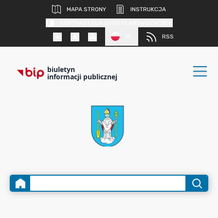
MAPA STRONY
INSTRUKCJA
KONTRAST DLA OSÓB SŁABOWIDZĄCYCH
PL
RSS
biuletyn
informacji publicznej