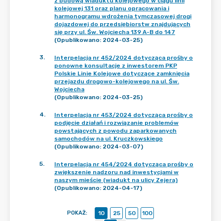
z budową wiaduktu kolejowego w ciągu linii
kolejowej 131 oraz planu opracowania i
harmonogramu wdrożenia tymczasowej drogi
dojazdowej do przedsiębiorstw znajdujących
się przy ul. Św. Wojciecha 139 A-B do 147
(Opublikowano: 2024-03-25)
3
.
Interpelacja nr 452/2024 dotycząca prośby o
ponowne konsultacje z inwestorem PKP
Polskie Linie Kolejowe dotyczące zamknięcia
przejazdu drogowo-kolejowego na ul. Św.
Wojciecha
(Opublikowano: 2024-03-25)
4
.
Interpelacja nr 453/2024 dotycząca prośby o
podjęcie działań i rozwiązanie problemów
powstających z powodu zaparkowanych
samochodów na ul. Kruczkowskiego
(Opublikowano: 2024-03-07)
5
.
Interpelacja nr 454/2024 dotycząca prośby o
zwiększenie nadzoru nad inwestycjami w
naszym mieście (wiadukt na ulicy Zejera)
(Opublikowano: 2024-04-17)
POKAŻ
:
10
25
50
100