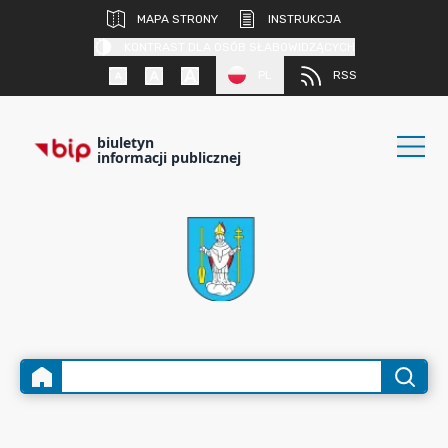
MAPA STRONY
INSTRUKCJA
KONTRAST DLA OSÓB SŁABOWIDZĄCYCH
PL
RSS
biuletyn
informacji publicznej