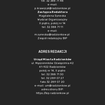
tel. 32 388 71 48
e-mail:
p.krawczyk@radzionkow.pl
Zastępca Redaktora
Magdalena Synecka
Wydział Organizacyjny
II piętro, pokój nr 14
tel. 32 388 71 11
e-mail:
m.synecka@radzionkow.pl
Zespół redakcyjny BIP
ADRES REDAKCJI
Urząd Miasta Radzionków
ul. Męczenników Oświęcimia 42
41-922 Radzionków
pokój nr 14, II piętro
tel. 32 388 71 30
tel. 32 289 07 27
faks 32 289 07 20
e-mail:
um@radzionkow.pl
adres strony BIP:
https://bip.radzionkow.pl