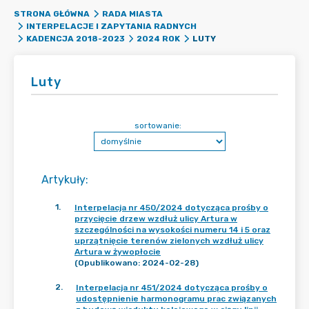
STRONA GŁÓWNA
RADA MIASTA
INTERPELACJE I ZAPYTANIA RADNYCH
LUTY
KADENCJA 2018-2023
2024 ROK
Luty
sortowanie:
Artykuły
:
1
.
Interpelacja nr 450/2024 dotycząca prośby o
przycięcie drzew wzdłuż ulicy Artura w
szczególności na wysokości numeru 14 i 5 oraz
uprzątnięcie terenów zielonych wzdłuż ulicy
Artura w żywopłocie
(Opublikowano: 2024-02-28)
2
.
Interpelacja nr 451/2024 dotycząca prośby o
udostępnienie harmonogramu prac związanych