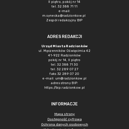
II piętro, pokój nr 14
tel. 32 388 71 11
e-mail:
m.synecka@radzionkow.pl
Zespół redakcyjny BIP
ADRES REDAKCJI
Urząd Miasta Radzionków
ul. Męczenników Oświęcimia 42
41-922 Radzionków
pokój nr 14, II piętro
tel. 32 388 71 30
tel. 32 289 07 27
faks 32 289 07 20
e-mail:
um@radzionkow.pl
adres strony BIP:
https://bip.radzionkow.pl
INFORMACJE
Mapa strony
Dostępność cyfrowa
Ochrona danych osobowych