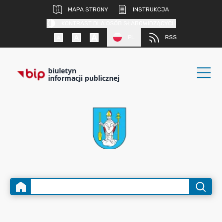
MAPA STRONY
INSTRUKCJA
KONTRAST DLA OSÓB SŁABOWIDZĄCYCH
PL
RSS
biuletyn
informacji publicznej