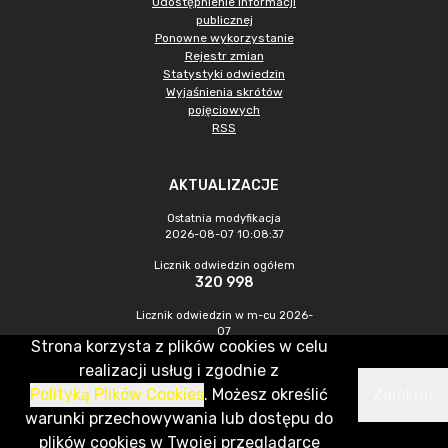
Udostępnienie informacji
publicznej
Ponowne wykorzystanie
Rejestr zmian
Statystyki odwiedzin
Wyjaśnienia skrótów
pojęciowych
RSS
AKTUALIZACJE
Ostatnia modyfikacja
2026-08-07 10:08:37
Licznik odwiedzin ogółem
320 998
Licznik odwiedzin w m-cu 2026-
07
Strona korzysta z plików cookies w celu
1 057
realizacji usług i zgodnie z
Polityką Plików Cookies
. Możesz określić
Zamknij
CMS & Hosting: Nefeni Sp. z o.o.
warunki przechowywania lub dostępu do
plików cookies w Twojej przeglądarce