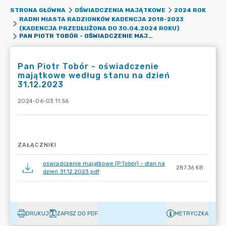
STRONA GŁÓWNA
OŚWIADCZENIA MAJĄTKOWE
2024 ROK
RADNI MIASTA RADZIONKÓW KADENCJA 2018-2023
(KADENCJA PRZEDŁUŻONA DO 30.04.2024 ROKU)
PAN PIOTR TOBÓR - OŚWIADCZENIE MAJĄTKOWE WEDŁUG STANU NA DZIEŃ 31.12.2023
Pan Piotr Tobór - oświadczenie
majątkowe według stanu na dzień
31.12.2023
2024-06-03 11:56
ZAŁĄCZNIKI
oświadczenie majątkowe (P.Tobór) - stan na
287.36 KB
dzień 31.12.2023.pdf
DRUKUJ
ZAPISZ DO PDF
METRYCZKA