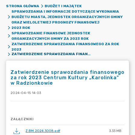
STRONA GŁÓWNA
BUDŻET I MAJĄTEK
SPRAWOZDANIA I INFORMACJE DOTYCZĄCE WYKONANIA
BUDŻETU MIASTA, JEDNOSTEK ORGANIZACYJNYCH GMINY
ORAZ WIELOLETNIEJ PROGNOZY FINANSOWEJ
2023 ROK
SPRAWOZDANIE FINANSOWE JEDNOSTEK
ORGANIZACYJNYCH GMINY ZA 2023 ROK
ZATWIERDZENIE SPRAWOZDANIA FINANSOWEGO ZA ROK
2023
ZATWIERDZENIE SPRAWOZDANIA FINANSOWEGO ZA ROK 2023 CENTRUM KULTURY „KAROLINKA” W RADZIONKOWIE
Zatwierdzenie sprawozdania finansowego
za rok 2023 Centrum Kultury „Karolinka”
w Radzionkowie
2024-04-15 14:03
ZAŁĄCZNIKI
Z.BM.2024.3008.pdf
3.33 MB