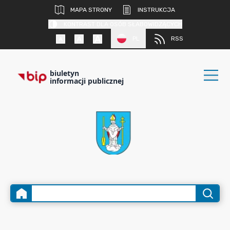
MAPA STRONY
INSTRUKCJA
KONTRAST DLA OSÓB SŁABOWIDZĄCYCH
PL
RSS
biuletyn
informacji publicznej