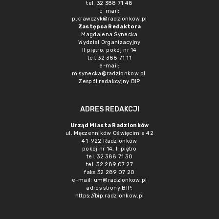
tel. 32 388 71 48
e-mail:
p.krawczyk@radzionkow.pl
Zastępca Redaktora
Magdalena Synecka
Wydział Organizacyjny
II piętro, pokój nr 14
tel. 32 388 71 11
e-mail:
m.synecka@radzionkow.pl
Zespół redakcyjny BIP
ADRES REDAKCJI
Urząd Miasta Radzionków
ul. Męczenników Oświęcimia 42
41-922 Radzionków
pokój nr 14, II piętro
tel. 32 388 71 30
tel. 32 289 07 27
faks 32 289 07 20
e-mail:
um@radzionkow.pl
adres strony BIP:
https://bip.radzionkow.pl