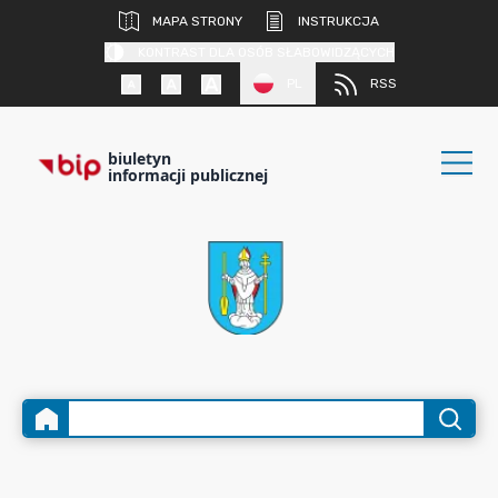
MAPA STRONY
INSTRUKCJA
KONTRAST DLA OSÓB SŁABOWIDZĄCYCH
PL
RSS
biuletyn
informacji publicznej