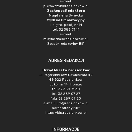
e-mail:
p.krawczyk@radzionkow.pl
Zastępca Redaktora
Magdalena Synecka
Wydział Organizacyjny
II piętro, pokój nr 14
tel. 32 388 71 11
e-mail:
m.synecka@radzionkow.pl
Zespół redakcyjny BIP
ADRES REDAKCJI
Urząd Miasta Radzionków
ul. Męczenników Oświęcimia 42
41-922 Radzionków
pokój nr 14, II piętro
tel. 32 388 71 30
tel. 32 289 07 27
faks 32 289 07 20
e-mail:
um@radzionkow.pl
adres strony BIP:
https://bip.radzionkow.pl
INFORMACJE