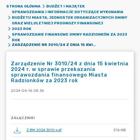
STRONA GŁÓWNA
BUDŻET I MAJĄTEK
SPRAWOZDANIA I INFORMACJE DOTYCZĄCE WYKONANIA
BUDŻETU MIASTA, JEDNOSTEK ORGANIZACYJNYCH GMINY
ORAZ WIELOLETNIEJ PROGNOZY FINANSOWEJ
2023 ROK
SPRAWOZDANIE FINANSOWE GMINY RADZIONKÓW ZA 2023
ROK
ZARZĄDZENIE NR 3010/24 Z DNIA 15 KWIETNIA 2024 R. W SPRAWIE PRZEKAZANIA SPRAWOZDANIA FINANSOWEGO MIASTA RADZIONKÓW ZA 2023 ROK
Zarządzenie Nr 3010/24 z dnia 15 kwietnia
2024 r. w sprawie przekazania
sprawozdania finansowego Miasta
Radzionków za 2023 rok
2024-04-16 08:36
ZAŁĄCZNIKI
Z.BM.2024.3010.pdf
3.16 MB