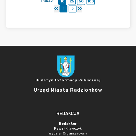
POKAŻ
:
10
25
50
100
1
2
Biuletyn Informacji Publicznej
Urząd Miasta Radzionków
REDAKCJA
Redaktor
Paweł Krawczyk
Wydział Organizacyjny