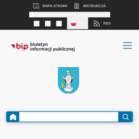
MAPA STRONY
INSTRUKCJA
KONTRAST DLA OSÓB SŁABOWIDZĄCYCH
PL
RSS
biuletyn
informacji publicznej