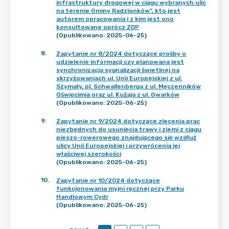
infrastruktury drogowej w ciągu wybranych ulic
na terenie Gminy Radzionków", kto jest
autorem opracowania i z kim jest ono
konsultowane oprócz ZDP
(Opublikowano: 2025-06-25)
8
.
Zapytanie nr 8/2024 dotyczące prośby o
udzielenie informacji czy planowana jest
synchronizacja sygnalizacji świetlnej na
skrzyżowaniach ul. Unii Europejskiej z ul.
Szymały, pl. Schwallenberga z ul. Męczenników
Oświęcimia oraz ul. Kużaja z ul. Gwarków
(Opublikowano: 2025-06-25)
9
.
Zapytanie nr 9/2024 dotyczące zlecenia prac
niezbędnych do usunięcia trawy i ziemi z ciągu
pieszo-rowerowego znajdującego się wzdłuż
ulicy Unii Europejskiej i przywrócenia jej
właściwej szerokości
(Opublikowano: 2025-06-25)
10
.
Zapytanie nr 10/2024 dotyczące
funkcjonowania myjni ręcznej przy Parku
Handlowym Cydr
(Opublikowano: 2025-06-25)