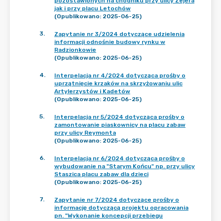
pozostawionych na chodniku przy ulicy Zejera
jak i przy placu Letochów
(Opublikowano: 2025-06-25)
3
.
Zapytanie nr 3/2024 dotyczące udzielenia
informacji odnośnie budowy rynku w
Radzionkowie
(Opublikowano: 2025-06-25)
4
.
Interpelacja nr 4/2024 dotycząca prośby o
uprzątnięcie krzaków na skrzyżowaniu ulic
Artylerzystów i Kadetów
(Opublikowano: 2025-06-25)
5
.
Interpelacja nr 5/2024 dotycząca prośby o
zamontowanie piaskownicy na placu zabaw
przy ulicy Reymonta
(Opublikowano: 2025-06-25)
6
.
Interpelacja nr 6/2024 dotycząca prośby o
wybudowanie na "Starym Końcu" np. przy ulicy
Staszica placu zabaw dla dzieci
(Opublikowano: 2025-06-25)
7
.
Zapytanie nr 7/2024 dotyczące prośby o
informację dotyczącą projektu opracowania
pn. "Wykonanie koncepcji przebiegu