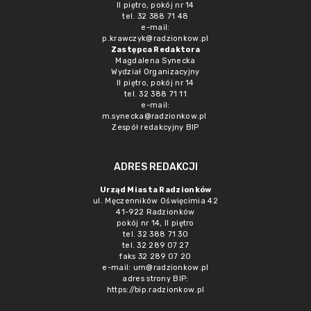
II piętro, pokój nr 14
tel. 32 388 71 48
e-mail:
p.krawczyk@radzionkow.pl
Zastępca Redaktora
Magdalena Synecka
Wydział Organizacyjny
II piętro, pokój nr 14
tel. 32 388 71 11
e-mail:
m.synecka@radzionkow.pl
Zespół redakcyjny BIP
ADRES REDAKCJI
Urząd Miasta Radzionków
ul. Męczenników Oświęcimia 42
41-922 Radzionków
pokój nr 14, II piętro
tel. 32 388 71 30
tel. 32 289 07 27
faks 32 289 07 20
e-mail:
um@radzionkow.pl
adres strony BIP:
https://bip.radzionkow.pl