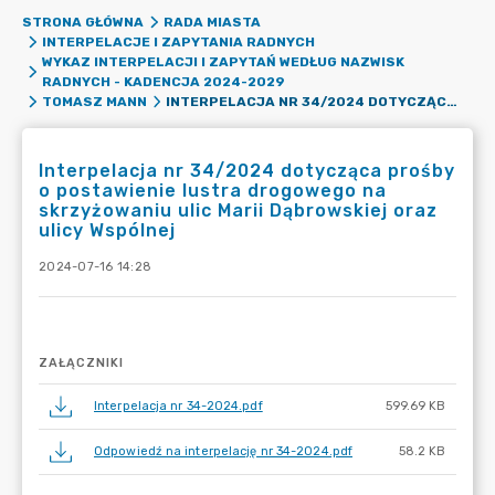
STRONA GŁÓWNA
RADA MIASTA
INTERPELACJE I ZAPYTANIA RADNYCH
WYKAZ INTERPELACJI I ZAPYTAŃ WEDŁUG NAZWISK
RADNYCH - KADENCJA 2024-2029
INTERPELACJA NR 34/2024 DOTYCZĄCA PROŚBY O POSTAWIENIE LUSTRA DROGOWEGO NA SKRZYŻOWANIU ULIC MARII DĄBROWSKIEJ ORAZ ULICY WSPÓLNEJ
TOMASZ MANN
Interpelacja nr 34/2024 dotycząca prośby
o postawienie lustra drogowego na
skrzyżowaniu ulic Marii Dąbrowskiej oraz
ulicy Wspólnej
2024-07-16 14:28
ZAŁĄCZNIKI
Interpelacja nr 34-2024.pdf
599.69 KB
Odpowiedź na interpelację nr 34-2024.pdf
58.2 KB