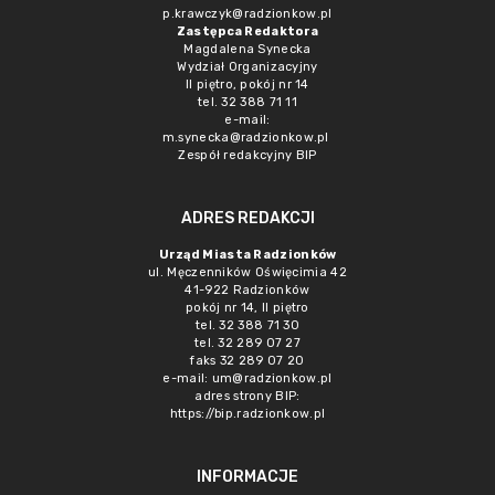
p.krawczyk@radzionkow.pl
Zastępca Redaktora
Magdalena Synecka
Wydział Organizacyjny
II piętro, pokój nr 14
tel. 32 388 71 11
e-mail:
m.synecka@radzionkow.pl
Zespół redakcyjny BIP
ADRES REDAKCJI
Urząd Miasta Radzionków
ul. Męczenników Oświęcimia 42
41-922 Radzionków
pokój nr 14, II piętro
tel. 32 388 71 30
tel. 32 289 07 27
faks 32 289 07 20
e-mail:
um@radzionkow.pl
adres strony BIP:
https://bip.radzionkow.pl
INFORMACJE