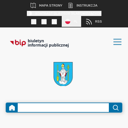
MAPA STRONY
INSTRUKCJA
KONTRAST DLA OSÓB SŁABOWIDZĄCYCH
PL
RSS
biuletyn
informacji publicznej