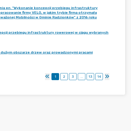
ia pn. "Wykonanie koncepcji przebiegu infrastruktury
opracowanie firmy VELO, w jakim trybie firma otrzymała
oważonej Mobilności w Gminie Radzionków" z 2016 roku
pcji przebiegu infrastruktury rowerowej w ciągu wybranych
a dużym obszarze drzew oraz prowadzonymi pracami
1
2
3
...
13
14