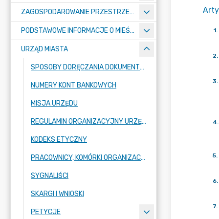
Arty
ZAGOSPODAROWANIE PRZESTRZENNE
PODSTAWOWE INFORMACJE O MIEŚCIE
1
.
URZĄD MIASTA
2
.
SPOSOBY DORĘCZANIA DOKUMENTÓW DO URZĘDU MIASTA RADZIONKÓW
3
.
NUMERY KONT BANKOWYCH
MISJA URZĘDU
REGULAMIN ORGANIZACYJNY URZĘDU
4
.
KODEKS ETYCZNY
5
.
PRACOWNICY, KOMÓRKI ORGANIZACYJNE URZĘDU
SYGNALIŚCI
6
.
SKARGI I WNIOSKI
7
.
PETYCJE