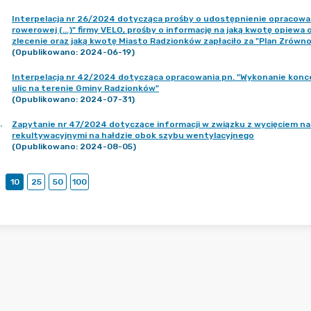
Interpelacja nr 26/2024 dotycząca prośby o udostępnienie opracowan
rowerowej (...)" firmy VELO, prośby o informację na jaką kwotę opiewa 
zlecenie oraz jaką kwotę Miasto Radzionków zapłaciło za "Plan Zrówn
(Opublikowano: 2024-06-19)
Interpelacja nr 42/2024 dotycząca opracowania pn. "Wykonanie konce
ulic na terenie Gminy Radzionków"
(Opublikowano: 2024-07-31)
.
Zapytanie nr 47/2024 dotyczące informacji w związku z wycięciem n
rekultywacyjnymi na hałdzie obok szybu wentylacyjnego
(Opublikowano: 2024-08-05)
10
25
50
100