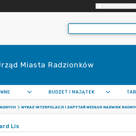
KONTRAST DLA O
 Urząd Miasta Radzionków
AWNE
BUDŻET I MAJĄTEK
TAB
RADNYCH
WYKAZ INTERPELACJI I ZAPYTAŃ WEDŁUG NAZWISK RADNY
ard Lis