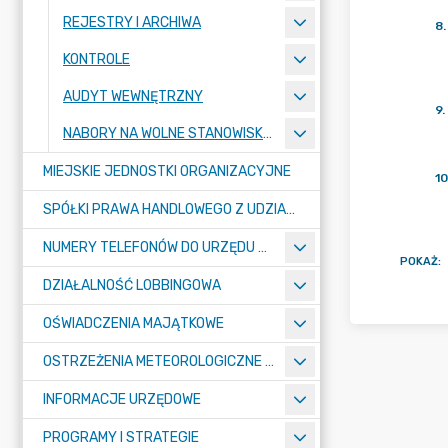
REJESTRY I ARCHIWA
8
.
KONTROLE
AUDYT WEWNĘTRZNY
9
.
NABORY NA WOLNE STANOWISKA PRACY
MIEJSKIE JEDNOSTKI ORGANIZACYJNE
10
SPÓŁKI PRAWA HANDLOWEGO Z UDZIAŁEM GMINY
NUMERY TELEFONÓW DO URZĘDU MIASTA, MIEJSKICH JEDNOSTEK ORGANIZACYJNYCH ORAZ SPÓŁEK PRAWA HANDLOWEGO Z UDZIAŁEM GMINY
POKAŻ
:
DZIAŁALNOŚĆ LOBBINGOWA
OŚWIADCZENIA MAJĄTKOWE
OSTRZEŻENIA METEOROLOGICZNE O ZŁYM STANIE POWIETRZA I INNE
INFORMACJE URZĘDOWE
PROGRAMY I STRATEGIE