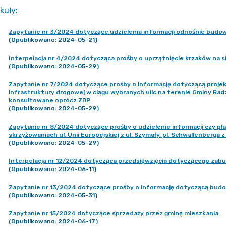
kuły
:
Zapytanie nr 3/2024 dotyczące udzielenia informacji odnośnie budo
(Opublikowano: 2024-05-21)
Interpelacja nr 4/2024 dotycząca prośby o uprzątnięcie krzaków na s
(Opublikowano: 2024-05-29)
Zapytanie nr 7/2024 dotyczące prośby o informację dotyczącą proje
infrastruktury drogowej w ciągu wybranych ulic na terenie Gminy Radz
konsultowane oprócz ZDP
(Opublikowano: 2024-05-29)
Zapytanie nr 8/2024 dotyczące prośby o udzielenie informacji czy pla
skrzyżowaniach ul. Unii Europejskiej z ul. Szymały, pl. Schwallenberga 
(Opublikowano: 2024-05-29)
Interpelacja nr 12/2024 dotycząca przedsięwzięcia dotyczącego za
(Opublikowano: 2024-06-11)
Zapytanie nr 13/2024 dotyczące prośby o informację dotyczącą budowy
(Opublikowano: 2024-05-31)
Zapytanie nr 15/2024 dotyczące sprzedaży przez gminę mieszkania
(Opublikowano: 2024-06-17)