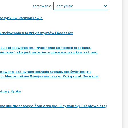
sortowanie:
wy rynku w Radzionkowie
krzyżowaniu ulic Artylerzystów i Kadetów
ktu opracowania pn. "Wykonanie koncepcji przebiegu
ionków", kto jest autorem opracowania i z kim jest ono
nowana jest synchronizacja sygnalizacji świetlnej na
z ul. Męczenników Oświęcimia oraz ul. Kużaja z ul. Gwarków
budowy Rynku
 ulic Nieznanego Żołnierza (od ulicy Wandy) i Ciepłowniczej