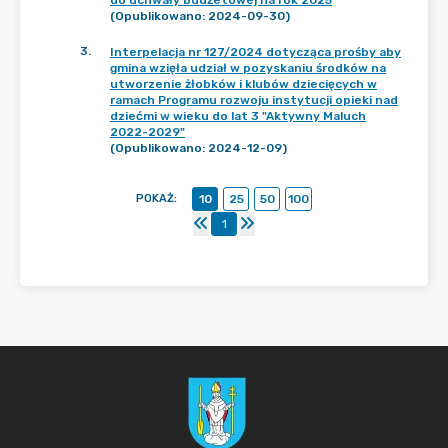
do uchwały budżetowej na rok 2025
(Opublikowano: 2024-09-30)
3
.
Interpelacja nr 127/2024 dotycząca prośby aby
gmina wzięła udział w pozyskaniu środków na
utworzenie żłobków i klubów dziecięcych w
ramach Programu rozwoju instytucji opieki nad
dziećmi w wieku do lat 3 "Aktywny Maluch
2022-2029"
(Opublikowano: 2024-12-09)
POKAŻ
:
10
25
50
100
1