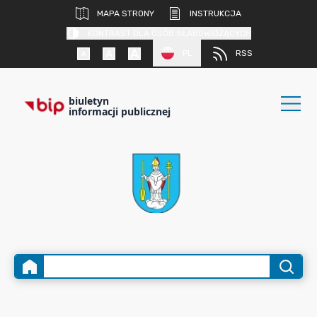
MAPA STRONY
INSTRUKCJA
KONTRAST DLA OSÓB SŁABOWIDZĄCYCH
PL
RSS
biuletyn
informacji publicznej