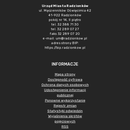
Urząd Miasta Radzionków
ul. Męczenników Oświęcimia 42
41-922 Radzionków
pokój nr 14, II piętro
tel. 32 388 71 30
tel. 32 289 07 27
faks 32 289 07 20
e-mail:
um@radzionkow.pl
adres strony BIP:
https://bip.radzionkow.pl
INFORMACJE
Mapa strony
Dostępność cyfrowa
Ochrona danych osobowych
Udostępnienie informacji
publicznej
Ponowne wykorzystanie
Rejestr zmian
Statystyki odwiedzin
Wyjaśnienia skrótów
pojęciowych
RSS