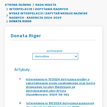
STRONA GŁÓWNA
RADA MIASTA
INTERPELACJE I ZAPYTANIA RADNYCH
WYKAZ INTERPELACJI I ZAPYTAŃ WEDŁUG NAZWISK
RADNYCH - KADENCJA 2024-2029
DONATA RIGER
Donata Riger
sortowanie:
Artykuły
:
1
.
Interpelacja nr 11/2024 dotycząca prośby o
zainstalowanie progu zwalniającego oraz lustra
drogowego na ulicy Miedziowej ze
skrzyżowaniem ulicy Artura
(Opublikowano: 2024-06-06)
2
.
Interpelacja nr 89/2024 dotycząca propozycji