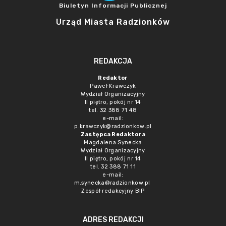
Biuletyn Informacji Publicznej
Urząd Miasta Radzionków
REDAKCJA
Redaktor
Paweł Krawczyk
Wydział Organizacyjny
II piętro, pokój nr 14
tel. 32 388 71 48
e-mail:
p.krawczyk@radzionkow.pl
Zastępca Redaktora
Magdalena Synecka
Wydział Organizacyjny
II piętro, pokój nr 14
tel. 32 388 71 11
e-mail:
m.synecka@radzionkow.pl
Zespół redakcyjny BIP
ADRES REDAKCJI