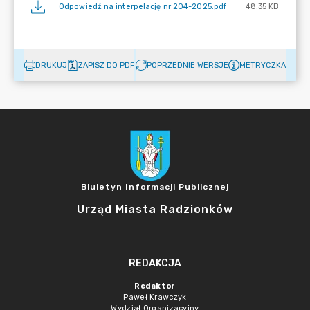
Odpowiedź na interpelację nr 204-2025.pdf
48.35 KB
DRUKUJ
ZAPISZ DO PDF
POPRZEDNIE WERSJE
METRYCZKA
Biuletyn Informacji Publicznej
Urząd Miasta Radzionków
REDAKCJA
Redaktor
Paweł Krawczyk
Wydział Organizacyjny