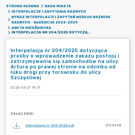
STRONA GŁÓWNA
RADA MIASTA
INTERPELACJE I ZAPYTANIA RADNYCH
WYKAZ INTERPELACJI I ZAPYTAŃ WEDŁUG NAZWISK
RADNYCH - KADENCJA 2024-2029
ANETA NIEDŹWIECKA
INTERPELACJA NR 204/2025 DOTYCZĄCA PROŚBY O WPROWADZENIE ZAKAZU POSTOJU I ZATRZYMYWANIA SIĘ SAMOCHODÓW NA ULICY ARTURA PO PRAWEJ STRONIE NA ODCINKU OD ŁUKU DROGI PRZY TOROWISKU DO ULICY SZCZĘŚLIWEJ
Interpelacja nr 204/2025 dotycząca
prośby o wprowadzenie zakazu postoju i
zatrzymywania się samochodów na ulicy
Artura po prawej stronie na odcinku od
łuku drogi przy torowisku do ulicy
Szczęśliwej
2025-05-27 14:31
ZAŁĄCZNIKI
Interpelacja nr 204-2025.pdf
379.99 KB