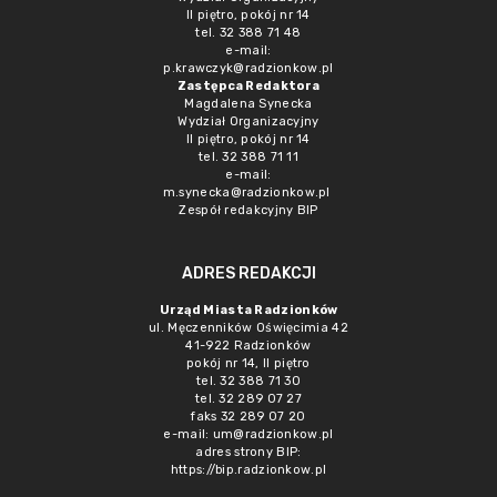
II piętro, pokój nr 14
tel. 32 388 71 48
e-mail:
p.krawczyk@radzionkow.pl
Zastępca Redaktora
Magdalena Synecka
Wydział Organizacyjny
II piętro, pokój nr 14
tel. 32 388 71 11
e-mail:
m.synecka@radzionkow.pl
Zespół redakcyjny BIP
ADRES REDAKCJI
Urząd Miasta Radzionków
ul. Męczenników Oświęcimia 42
41-922 Radzionków
pokój nr 14, II piętro
tel. 32 388 71 30
tel. 32 289 07 27
faks 32 289 07 20
e-mail:
um@radzionkow.pl
adres strony BIP:
https://bip.radzionkow.pl