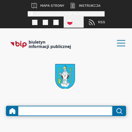
MAPA STRONY
INSTRUKCJA
KONTRAST DLA OSÓB SŁABOWIDZĄCYCH
PL
RSS
biuletyn
informacji publicznej