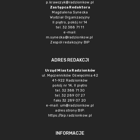
p.krawczyk@radzionkow.pl
Zastępca Redaktora
Magdalena Synecka
Wydział Organizacyjny
II piętro, pokój nr 14
tel. 32 388 71 11
e-mail:
m.synecka@radzionkow.pl
Zespół redakcyjny BIP
ADRES REDAKCJI
Urząd Miasta Radzionków
ul. Męczenników Oświęcimia 42
41-922 Radzionków
pokój nr 14, II piętro
tel. 32 388 71 30
tel. 32 289 07 27
faks 32 289 07 20
e-mail:
um@radzionkow.pl
adres strony BIP:
https://bip.radzionkow.pl
INFORMACJE