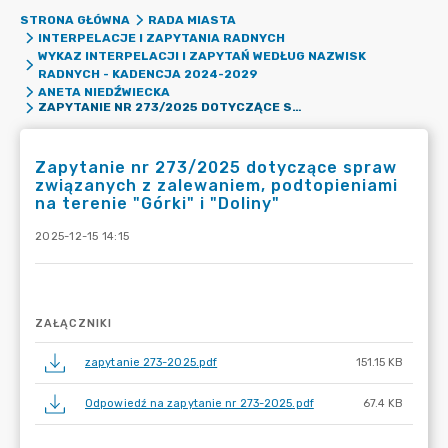
STRONA GŁÓWNA
RADA MIASTA
INTERPELACJE I ZAPYTANIA RADNYCH
WYKAZ INTERPELACJI I ZAPYTAŃ WEDŁUG NAZWISK
RADNYCH - KADENCJA 2024-2029
ANETA NIEDŹWIECKA
ZAPYTANIE NR 273/2025 DOTYCZĄCE SPRAW ZWIĄZANYCH Z ZALEWANIEM, PODTOPIENIAMI NA TERENIE "GÓRKI" I "DOLINY"
Zapytanie nr 273/2025 dotyczące spraw
związanych z zalewaniem, podtopieniami
na terenie "Górki" i "Doliny"
2025-12-15 14:15
ZAŁĄCZNIKI
zapytanie 273-2025.pdf
151.15 KB
Odpowiedź na zapytanie nr 273-2025.pdf
67.4 KB