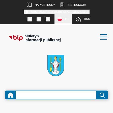
MAPA STRONY
INSTRUKCJA
KONTRAST DLA OSÓB SŁABOWIDZĄCYCH
PL
RSS
biuletyn
informacji publicznej