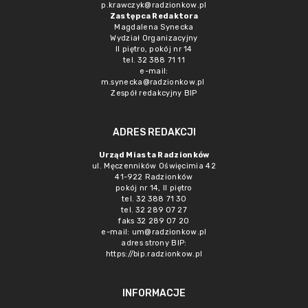
p.krawczyk@radzionkow.pl
Zastępca Redaktora
Magdalena Synecka
Wydział Organizacyjny
II piętro, pokój nr 14
tel. 32 388 71 11
e-mail:
m.synecka@radzionkow.pl
Zespół redakcyjny BIP
ADRES REDAKCJI
Urząd Miasta Radzionków
ul. Męczenników Oświęcimia 42
41-922 Radzionków
pokój nr 14, II piętro
tel. 32 388 71 30
tel. 32 289 07 27
faks 32 289 07 20
e-mail:
um@radzionkow.pl
adres strony BIP:
https://bip.radzionkow.pl
INFORMACJE