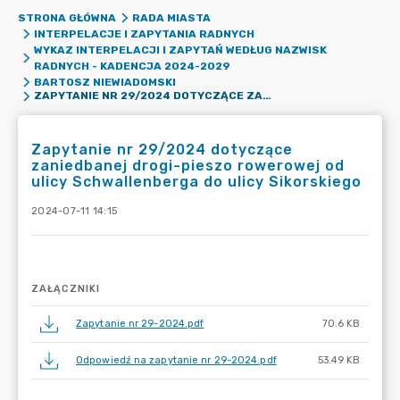
STRONA GŁÓWNA
RADA MIASTA
INTERPELACJE I ZAPYTANIA RADNYCH
WYKAZ INTERPELACJI I ZAPYTAŃ WEDŁUG NAZWISK
RADNYCH - KADENCJA 2024-2029
BARTOSZ NIEWIADOMSKI
ZAPYTANIE NR 29/2024 DOTYCZĄCE ZANIEDBANEJ DROGI-PIESZO ROWEROWEJ OD ULICY SCHWALLENBERGA DO ULICY SIKORSKIEGO
Zapytanie nr 29/2024 dotyczące
zaniedbanej drogi-pieszo rowerowej od
ulicy Schwallenberga do ulicy Sikorskiego
2024-07-11 14:15
ZAŁĄCZNIKI
Zapytanie nr 29-2024.pdf
70.6 KB
Odpowiedź na zapytanie nr 29-2024.pdf
53.49 KB