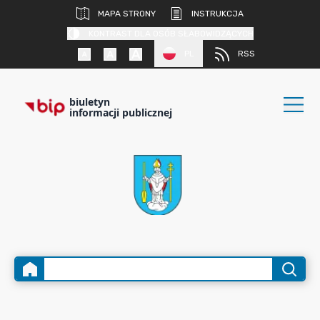
MAPA STRONY
INSTRUKCJA
KONTRAST DLA OSÓB SŁABOWIDZĄCYCH
PL
RSS
biuletyn
informacji publicznej