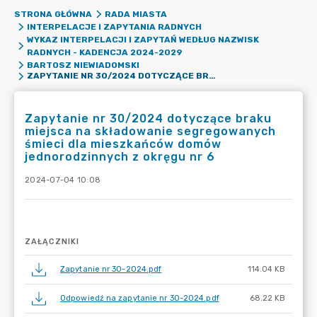
STRONA GŁÓWNA
RADA MIASTA
INTERPELACJE I ZAPYTANIA RADNYCH
WYKAZ INTERPELACJI I ZAPYTAŃ WEDŁUG NAZWISK
RADNYCH - KADENCJA 2024-2029
BARTOSZ NIEWIADOMSKI
ZAPYTANIE NR 30/2024 DOTYCZĄCE BRAKU MIEJSCA NA SKŁADOWANIE SEGREGOWANYCH ŚMIECI DLA MIESZKAŃCÓW DOMÓW JEDNORODZINNYCH Z OKRĘGU NR 6
Zapytanie nr 30/2024 dotyczące braku
miejsca na składowanie segregowanych
śmieci dla mieszkańców domów
jednorodzinnych z okręgu nr 6
2024-07-04 10:08
ZAŁĄCZNIKI
Zapytanie nr 30-2024.pdf
114.04 KB
Odpowiedź na zapytanie nr 30-2024.pdf
68.22 KB