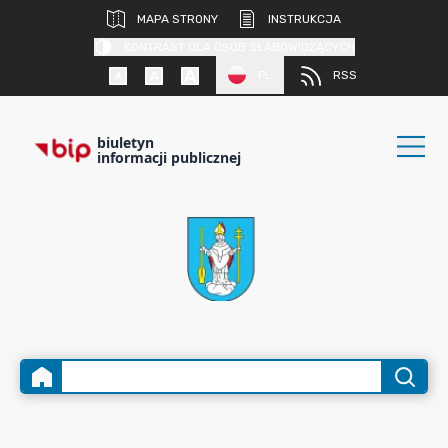
MAPA STRONY
INSTRUKCJA
KONTRAST DLA OSÓB SŁABOWIDZĄCYCH
PL
RSS
biuletyn
informacji publicznej