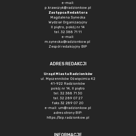
e-mail:
p.krawczyk@radzionkow.pl
Zastępca Redaktora
Magdalena Synecka
Wydział Organizacyjny
II piętro, pokój nr 14
tel. 32 388 71 11
e-mail:
m.synecka@radzionkow.pl
Zespół redakcyjny BIP
ADRES REDAKCJI
Urząd Miasta Radzionków
ul. Męczenników Oświęcimia 42
41-922 Radzionków
pokój nr 14, II piętro
tel. 32 388 71 30
tel. 32 289 07 27
faks 32 289 07 20
e-mail:
um@radzionkow.pl
adres strony BIP:
https://bip.radzionkow.pl
INFORMACJE