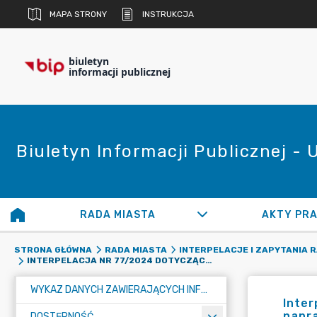
MAPA STRONY
INSTRUKCJA
biuletyn
informacji publicznej
Biuletyn Informacji Publicznej -
RADA MIASTA
AKTY PR
STRONA GŁÓWNA
RADA MIASTA
INTERPELACJE I ZAPYTANIA 
INTERPELACJA NR 77/2024 DOTYCZĄCA PODJĘCIA KOMPLEKSOWYCH DZIAŁAŃ W ZAKRESIE UPRZĄTNIĘCIA, NAPRAWY I KONSERWACJI INFRASTRUKTURY W PARKU DANIELEC
WYKAZ DANYCH ZAWIERAJĄCYCH INFORMACJE O ŚRODOWISKU I JEGO OCHRONIE
Inter
napra
DOSTĘPNOŚĆ