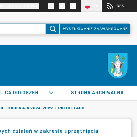
PL
RSS
SÓB SŁABOWIDZĄCYCH
WYSZUKIWANIE ZAAWANSOWANE
LICA OGŁOSZEŃ
STRONA ARCHIWALNA
CH - KADENCJA 2024-2029
PIOTR FLACH
ych działań w zakresie uprzątnięcia,