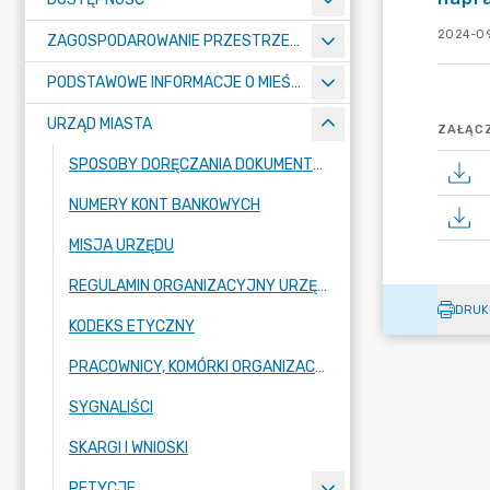
2024-09
ZAGOSPODAROWANIE PRZESTRZENNE
PODSTAWOWE INFORMACJE O MIEŚCIE
URZĄD MIASTA
ZAŁĄCZ
SPOSOBY DORĘCZANIA DOKUMENTÓW DO URZĘDU MIASTA RADZIONKÓW
NUMERY KONT BANKOWYCH
MISJA URZĘDU
REGULAMIN ORGANIZACYJNY URZĘDU
DRUK
KODEKS ETYCZNY
PRACOWNICY, KOMÓRKI ORGANIZACYJNE URZĘDU
SYGNALIŚCI
SKARGI I WNIOSKI
PETYCJE