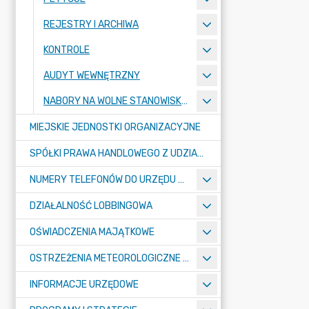
REJESTRY I ARCHIWA
KONTROLE
AUDYT WEWNĘTRZNY
NABORY NA WOLNE STANOWISKA PRACY
MIEJSKIE JEDNOSTKI ORGANIZACYJNE
SPÓŁKI PRAWA HANDLOWEGO Z UDZIAŁEM GMINY
NUMERY TELEFONÓW DO URZĘDU MIASTA, MIEJSKICH JEDNOSTEK ORGANIZACYJNYCH ORAZ SPÓŁEK PRAWA HANDLOWEGO Z UDZIAŁEM GMINY
DZIAŁALNOŚĆ LOBBINGOWA
OŚWIADCZENIA MAJĄTKOWE
OSTRZEŻENIA METEOROLOGICZNE O ZŁYM STANIE POWIETRZA I INNE
INFORMACJE URZĘDOWE