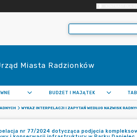
KONTRAST DLA O
 Urząd Miasta Radzionków
AWNE
BUDŻET I MAJĄTEK
TAB
RADNYCH
WYKAZ INTERPELACJI I ZAPYTAŃ WEDŁUG NAZWISK RADNY
pelacja nr 77/2024 dotycząca podjęcia kompleksow
wy i konserwacji infrastruktury w Parku Danielec