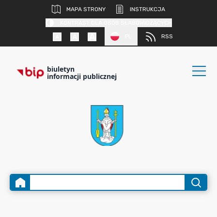
MAPA STRONY
INSTRUKCJA
KONTRAST DLA OSÓB SŁABOWIDZĄCYCH
PL
RSS
biuletyn
informacji publicznej