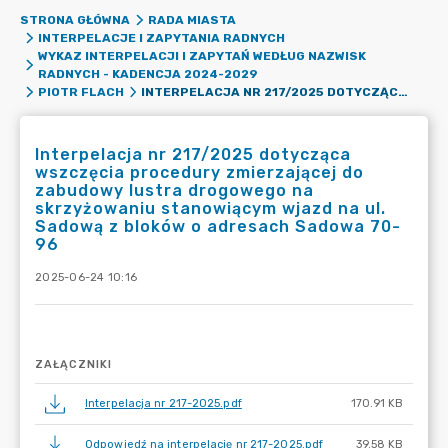
STRONA GŁÓWNA
RADA MIASTA
INTERPELACJE I ZAPYTANIA RADNYCH
WYKAZ INTERPELACJI I ZAPYTAŃ WEDŁUG NAZWISK
RADNYCH - KADENCJA 2024-2029
INTERPELACJA NR 217/2025 DOTYCZĄCA WSZCZĘCIA PROCEDURY ZMIERZAJĄCEJ DO ZABUDOWY LUSTRA DROGOWEGO NA SKRZYŻOWANIU STANOWIĄCYM WJAZD NA UL. SADOWĄ Z BLOKÓW O ADRESACH SADOWA 70-96
PIOTR FLACH
Interpelacja nr 217/2025 dotycząca
wszczęcia procedury zmierzającej do
zabudowy lustra drogowego na
skrzyżowaniu stanowiącym wjazd na ul.
Sadową z bloków o adresach Sadowa 70-
96
2025-06-24 10:16
ZAŁĄCZNIKI
Interpelacja nr 217-2025.pdf
170.91 KB
Odpowiedź na interpelację nr 217-2025.pdf
39.58 KB