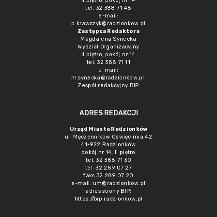
II piętro, pokój nr 14
tel. 32 388 71 48
e-mail:
p.krawczyk@radzionkow.pl
Zastępca Redaktora
Magdalena Synecka
Wydział Organizacyjny
II piętro, pokój nr 14
tel. 32 388 71 11
e-mail:
m.synecka@radzionkow.pl
Zespół redakcyjny BIP
ADRES REDAKCJI
Urząd Miasta Radzionków
ul. Męczenników Oświęcimia 42
41-922 Radzionków
pokój nr 14, II piętro
tel. 32 388 71 30
tel. 32 289 07 27
faks 32 289 07 20
e-mail:
um@radzionkow.pl
adres strony BIP:
https://bip.radzionkow.pl