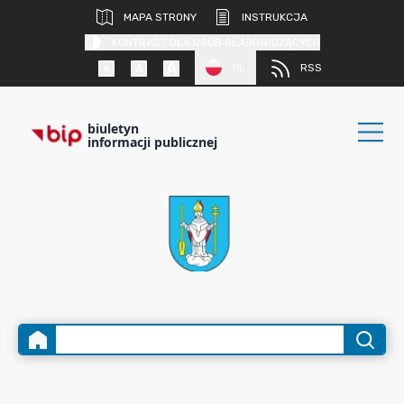
MAPA STRONY
INSTRUKCJA
KONTRAST DLA OSÓB SŁABOWIDZĄCYCH
PL
RSS
biuletyn
informacji publicznej