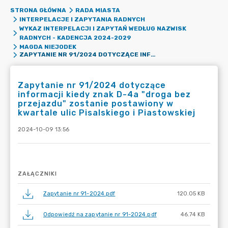
STRONA GŁÓWNA
RADA MIASTA
INTERPELACJE I ZAPYTANIA RADNYCH
WYKAZ INTERPELACJI I ZAPYTAŃ WEDŁUG NAZWISK
RADNYCH - KADENCJA 2024-2029
MAGDA NIEJODEK
ZAPYTANIE NR 91/2024 DOTYCZĄCE INFORMACJI KIEDY ZNAK D-4A "DROGA BEZ PRZEJAZDU" ZOSTANIE POSTAWIONY W KWARTALE ULIC PISALSKIEGO I PIASTOWSKIEJ
Zapytanie nr 91/2024 dotyczące
informacji kiedy znak D-4a "droga bez
przejazdu" zostanie postawiony w
kwartale ulic Pisalskiego i Piastowskiej
2024-10-09 13:56
ZAŁĄCZNIKI
Zapytanie nr 91-2024.pdf
120.05 KB
Odpowiedź na zapytanie nr 91-2024.pdf
46.74 KB