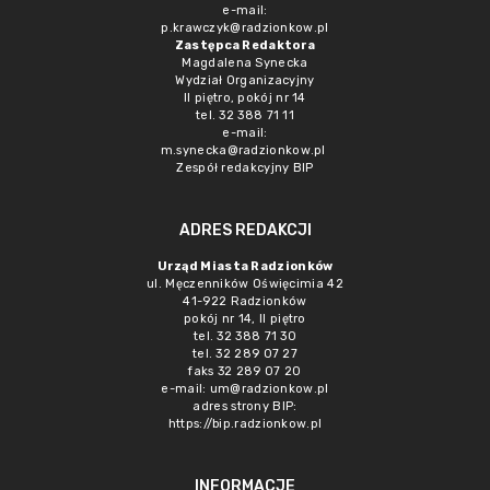
e-mail:
p.krawczyk@radzionkow.pl
Zastępca Redaktora
Magdalena Synecka
Wydział Organizacyjny
II piętro, pokój nr 14
tel. 32 388 71 11
e-mail:
m.synecka@radzionkow.pl
Zespół redakcyjny BIP
ADRES REDAKCJI
Urząd Miasta Radzionków
ul. Męczenników Oświęcimia 42
41-922 Radzionków
pokój nr 14, II piętro
tel. 32 388 71 30
tel. 32 289 07 27
faks 32 289 07 20
e-mail:
um@radzionkow.pl
adres strony BIP:
https://bip.radzionkow.pl
INFORMACJE