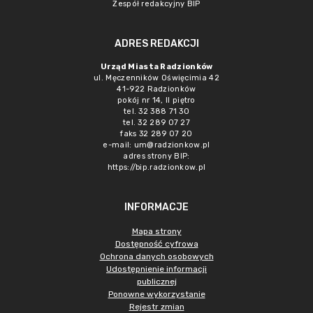
Zespół redakcyjny BIP
ADRES REDAKCJI
Urząd Miasta Radzionków
ul. Męczenników Oświęcimia 42
41-922 Radzionków
pokój nr 14, II piętro
tel. 32 388 71 30
tel. 32 289 07 27
faks 32 289 07 20
e-mail:
um@radzionkow.pl
adres strony BIP:
https://bip.radzionkow.pl
INFORMACJE
Mapa strony
Dostępność cyfrowa
Ochrona danych osobowych
Udostępnienie informacji
publicznej
Ponowne wykorzystanie
Rejestr zmian