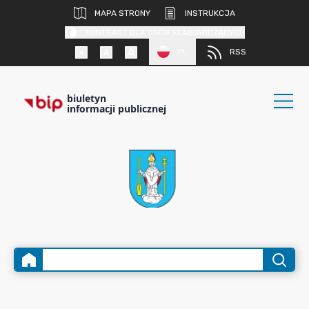
MAPA STRONY
INSTRUKCJA
KONTRAST DLA OSÓB SŁABOWIDZĄCYCH
PL
RSS
biuletyn
informacji publicznej