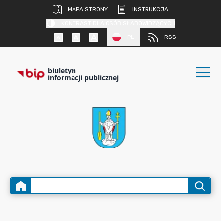
MAPA STRONY
INSTRUKCJA
KONTRAST DLA OSÓB SŁABOWIDZĄCYCH
PL
RSS
biuletyn
informacji publicznej