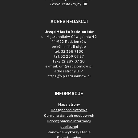
Zespół redakcyjny BIP
ADRES REDAKCJI
Urząd Miasta Radzionków
ul. Męczenników Oświęcimia 42
41-922 Radzionków
pokój nr 14, II piętro
tel. 32 388 71 30
tel. 32 289 07 27
faks 32 289 07 20
e-mail:
um@radzionkow.pl
adres strony BIP:
https://bip.radzionkow.pl
INFORMACJE
Mapa strony
Dostępność cyfrowa
Ochrona danych osobowych
Udostępnienie informacji
publicznej
Ponowne wykorzystanie
Rejestr zmian