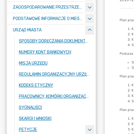
2025-12-
ZAGOSPODAROWANIE PRZESTRZENNE
PODSTAWOWE INFORMACJE O MIEŚCIE
URZĄD MIASTA
SPOSOBY DORĘCZANIA DOKUMENTÓW DO URZĘDU MIASTA RADZIONKÓW
NUMERY KONT BANKOWYCH
MISJA URZĘDU
REGULAMIN ORGANIZACYJNY URZĘDU
KODEKS ETYCZNY
PRACOWNICY, KOMÓRKI ORGANIZACYJNE URZĘDU
SYGNALIŚCI
SKARGI I WNIOSKI
PETYCJE