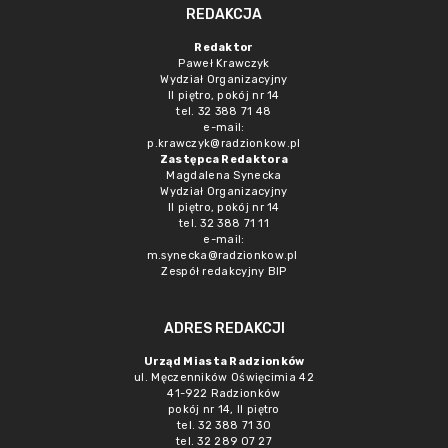
REDAKCJA
Redaktor
Paweł Krawczyk
Wydział Organizacyjny
II piętro, pokój nr 14
tel. 32 388 71 48
e-mail:
p.krawczyk@radzionkow.pl
Zastępca Redaktora
Magdalena Synecka
Wydział Organizacyjny
II piętro, pokój nr 14
tel. 32 388 71 11
e-mail:
m.synecka@radzionkow.pl
Zespół redakcyjny BIP
ADRES REDAKCJI
Urząd Miasta Radzionków
ul. Męczenników Oświęcimia 42
41-922 Radzionków
pokój nr 14, II piętro
tel. 32 388 71 30
tel. 32 289 07 27