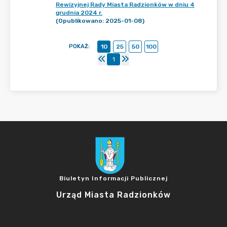
Rewizyjnej Rady Miasta Radzionków w dniu 4
grudnia 2024 r.
(Opublikowano: 2025-01-08)
POKAŻ
:
10
25
50
100
1
Biuletyn Informacji Publicznej
Urząd Miasta Radzionków