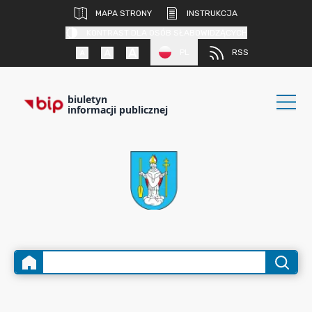
MAPA STRONY
INSTRUKCJA
KONTRAST DLA OSÓB SŁABOWIDZĄCYCH
PL
RSS
biuletyn
informacji publicznej